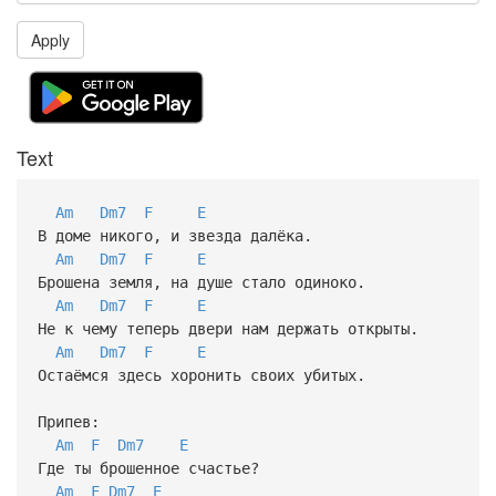
Apply
Text
Am
Dm7
F
E
В доме никого, и звезда далёка.
Am
Dm7
F
E
Брошена земля, на душе стало одиноко.
Am
Dm7
F
E
Не к чему теперь двери нам держать открыты.
Am
Dm7
F
E
Остаёмся здесь хоронить своих убитых.
Припев:
Am
F
Dm7
E
Где ты брошенное счастье?
Am
F
Dm7
E