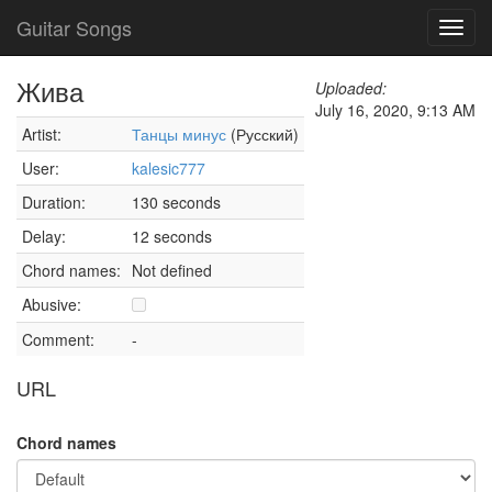
Guitar Songs
Toggl
navig
Жива
Uploaded:
July 16, 2020, 9:13 AM
Artist:
Танцы минус
(Русский)
User:
kalesic777
Duration:
130 seconds
Delay:
12 seconds
Chord names:
Not defined
Abusive:
Comment:
-
URL
Chord names