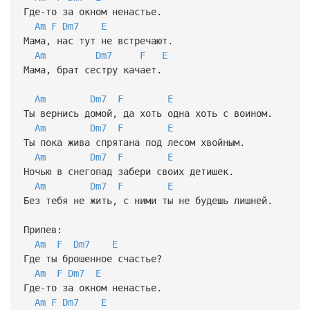
Где-то за окном ненастье.
Am
F
Dm7
E
Мама, нас тут не встречают.
Am
Dm7
F
E
Мама, брат сестру качает.
Am
Dm7
F
E
Ты вернись домой, да хоть одна хоть с воином.
Am
Dm7
F
E
Ты пока жива спрятана под лесом хвойным.
Am
Dm7
F
E
Ночью в снегопад забери своих детишек.
Am
Dm7
F
E
Без тебя не жить, с ними ты не будешь лишней.
Припев:
Am
F
Dm7
E
Где ты брошенное счастье?
Am
F
Dm7
E
Где-то за окном ненастье.
Am
F
Dm7
E