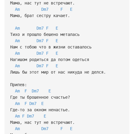
Мама, нас тут не встречают.
Am
Dm7
F
E
Мама, брат сестру качает.
Am
Dm7
F
E
Тихо и прошло бешено металась
Am
Dm7
F
E
Нам с тобою что в жизни оставалось
Am
Dm7
F
E
Нагишом родиться да потом одеться
Am
Dm7
F
E
Лишь бы этот мир от нас никуда не делся.
Припев:
Am
F
Dm7
E
Где ты брошенное счастье?
Am
F
Dm7
E
Где-то за окном ненастье.
Am
F
Dm7
E
Мама, нас тут не встречают.
Am
Dm7
F
E