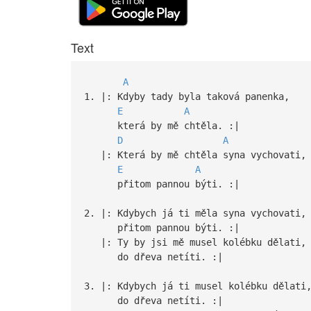
Text
A
1. |: Kdyby tady byla taková panenka,
E
A
která by mě chtěla. :|
D
A
|: Která by mě chtěla syna vychovati,
E
A
přitom pannou býti. :|
2. |: Kdybych já ti měla syna vychovati,
přitom pannou býti. :|
|: Ty by jsi mě musel kolébku dělati,
do dřeva netíti. :|
3. |: Kdybych já ti musel kolébku dělati
do dřeva netíti. :|