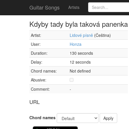
Guitar Songs
Artists
Kdyby tady byla taková panenka
Artist:
Lidové písně
(Čeština)
User:
Honza
Duration:
130 seconds
Delay:
12 seconds
Chord names:
Not defined
Abusive:
Comment:
-
URL
Chord names
Apply