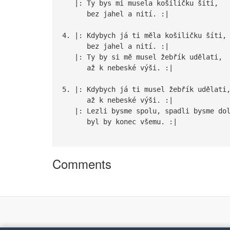
|: Ty bys mi musela košiličku šíti,
bez jahel a nití. :|
4. |: Kdybych já ti měla košiličku šíti,
bez jahel a nití. :|
|: Ty by si mě musel žebřík udělati,
až k nebeské výši. :|
5. |: Kdybych já ti musel žebřík udělati
až k nebeské výši. :|
|: Lezli bysme spolu, spadli bysme dol
byl by konec všemu. :|
Comments