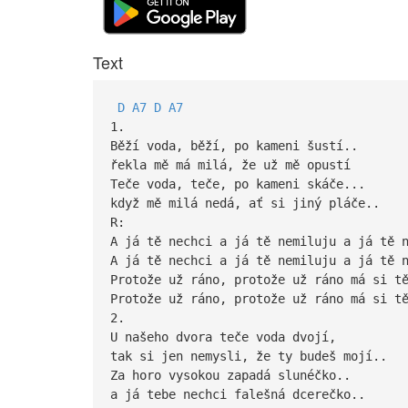
Text
D
A7
D
A7
1.
Běží voda, běží, po kameni šustí..
řekla mě má milá, že už mě opustí
Teče voda, teče, po kameni skáče...
když mě milá nedá, ať si jiný pláče..
R:
A já tě nechci a já tě nemiluju a já tě 
A já tě nechci a já tě nemiluju a já tě 
Protože už ráno, protože už ráno má si t
Protože už ráno, protože už ráno má si t
2.
U našeho dvora teče voda dvojí,
tak si jen nemysli, že ty budeš mojí..
Za horo vysokou zapadá slunéčko..
a já tebe nechci falešná dcerečko..