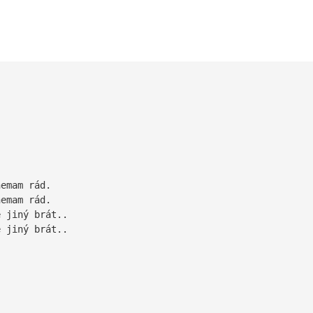
nemam rád.
nemam rád.
ě jiný brát..
ě jiný brát..