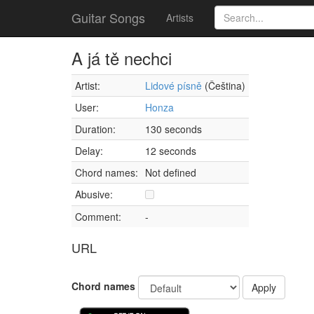
Guitar Songs
Artists
A já tě nechci
Artist:
Lidové písně
(Čeština)
User:
Honza
Duration:
130 seconds
Delay:
12 seconds
Chord names:
Not defined
Abusive:
Comment:
-
URL
Chord names
Apply