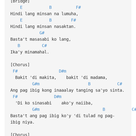
[Bridge]
E
B
F#
Hindi lang minsan na lumuha,
E
B
F#
Hindi lang minsan nasaktan.
G#
Basta't masasabi ko lang,
B
C#
Ika'y minamahal.
[Chorus]
F#
D#m
Bakit 'di makita, bakit 'di madama,
G#m
B
C#
Ang pag ibig kong inaaalay tanging sa'yo sinta.
F#
D#m
'Di ko sinasabi ako'y naiiba,
G#m
B
C
Basta't ang pag ibig ko'y 'di tulad ng pag-
ibig niya.
[Chorus]