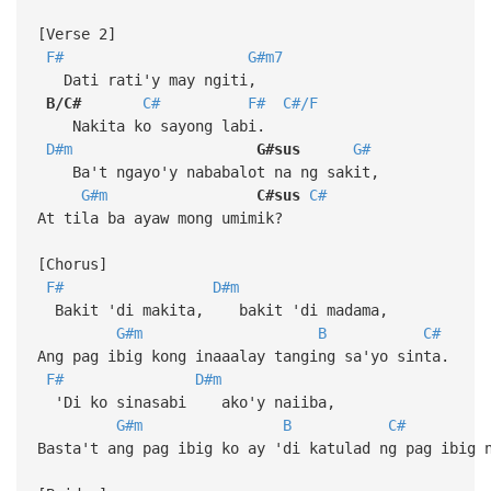
[Verse 2]
F#
G#m7
Dati rati'y may ngiti,
B/C#
C#
F#
C#/F
Nakita ko sayong labi.
D#m
G#sus
G#
Ba't ngayo'y nababalot na ng sakit,
G#m
C#sus
C#
At tila ba ayaw mong umimik?
[Chorus]
F#
D#m
Bakit 'di makita, bakit 'di madama,
G#m
B
C#
Ang pag ibig kong inaaalay tanging sa'yo sinta.
F#
D#m
'Di ko sinasabi ako'y naiiba,
G#m
B
C#
Basta't ang pag ibig ko ay 'di katulad ng pag ibig 