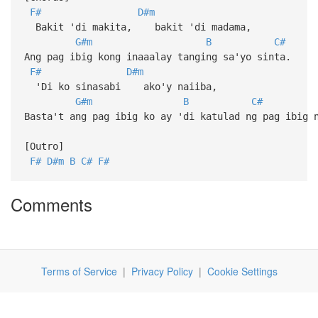
F#
D#m
Bakit 'di makita, bakit 'di madama,
G#m
B
C#
Ang pag ibig kong inaaalay tanging sa'yo sinta.
F#
D#m
'Di ko sinasabi ako'y naiiba,
G#m
B
C#
Basta't ang pag ibig ko ay 'di katulad ng pag ibig 
[Outro]
F#
D#m
B
C#
F#
Comments
Terms of Service
|
Privacy Policy
|
Cookie Settings