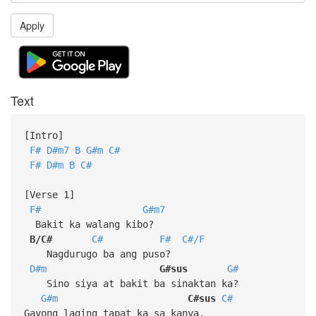
Apply
Text
[Intro]
F#
D#m7
B
G#m
C#
F#
D#m
B
C#
[Verse 1]
F#
G#m7
Bakit ka walang kibo?
B/C#
C#
F#
C#/F
Nagdurugo ba ang puso?
D#m
G#sus
G#
Sino siya at bakit ba sinaktan ka?
G#m
C#sus
C#
Gayong laging tapat ka sa kanya.