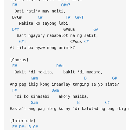
F#
G#m7
Dati rati'y may ngiti,
B/C#
C#
F#
C#/F
Nakita ko sayong labi.
D#m
G#sus
G#
Ba't ngayo'y nababalot na ng sakit,
G#m
C#sus
C#
At tila ba ayaw mong umimik?
[Chorus]
F#
D#m
Bakit 'di makita, bakit 'di madama,
G#m
B
C#
Ang pag ibig kong inaaalay tanging sa'yo sinta?
F#
D#m
'Di ko sinasabi ako'y naiiba,
G#m
B
C#
Basta't ang pag ibig ko ay 'di katulad ng pag ibig 
[Interlude]
F#
D#m
B
C#