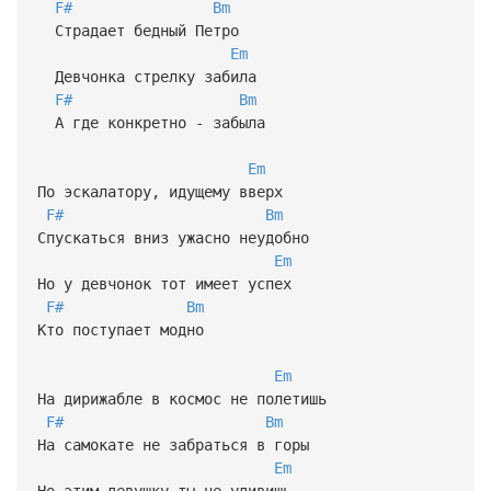
F#
Bm
Страдает бедный Петро
Em
Девчонка стрелку забила
F#
Bm
А где конкретно - забыла
Em
По эскалатору, идущему вверх
F#
Bm
Спускаться вниз ужасно неудобно
Em
Но у девчонок тот имеет успех
F#
Bm
Кто поступает модно
Em
На дирижабле в космос не полетишь
F#
Bm
На самокате не забраться в горы
Em
Но этим девушку ты не удивишь