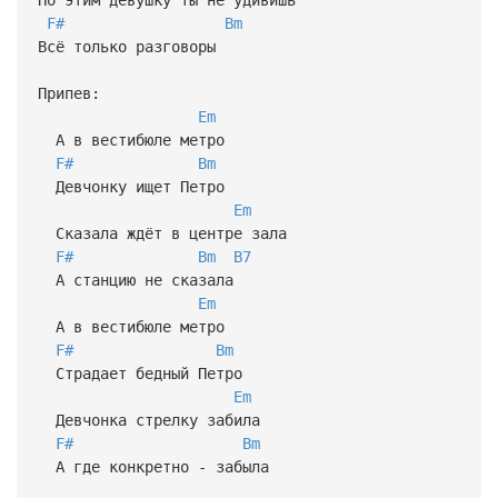
F#
Bm
Всё только разговоры
Припев:
Em
А в вестибюле метро
F#
Bm
Девчонку ищет Петро
Em
Сказала ждёт в центре зала
F#
Bm
B7
А станцию не сказала
Em
А в вестибюле метро
F#
Bm
Страдает бедный Петро
Em
Девчонка стрелку забила
F#
Bm
А где конкретно - забыла