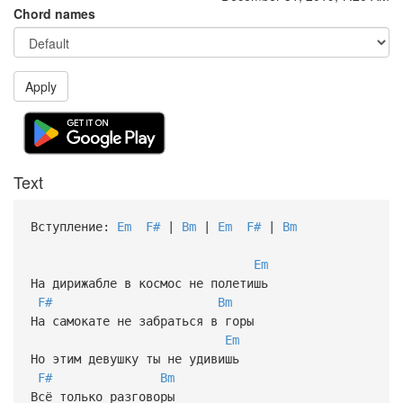
Chord names
Apply
Text
Вступление:
Em
F#
|
Bm
|
Em
F#
|
Bm
Em
На дирижабле в космос не полетишь
F#
Bm
На самокате не забраться в горы
Em
Но этим девушку ты не удивишь
F#
Bm
Всё только разговоры