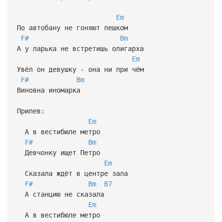
Em
По автобану не гоняют пешком
F#
Bm
А у ларька не встретишь олигарха
Em
Увёл он девушку - она ни при чём
F#
Bm
Виновна иномарка
Припев:
Em
А в вестибюле метро
F#
Bm
Девчонку ищет Петро
Em
Сказала ждёт в центре зала
F#
Bm
B7
А станцию не сказала
Em
А в вестибюле метро