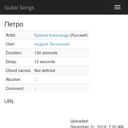
Guitar Songs
Toggl
navig
Петро
Artist:
Буйнов Александр
(Русский)
User:
Андрей Ленинский
Duration:
130 seconds
Delay:
12 seconds
Chord names:
Not defined
Abusive:
Comment:
-
URL
Uploaded:
December 31, 2019, 7:20 AM