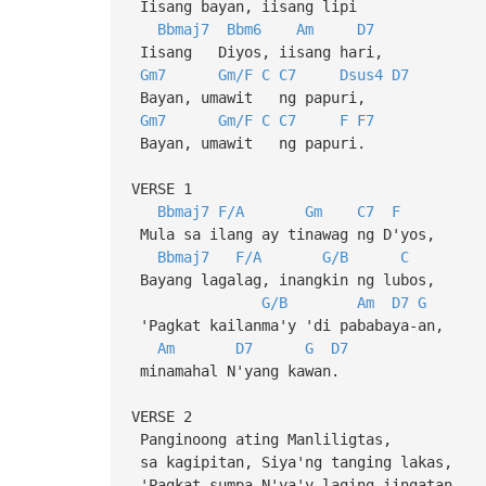
Iisang bayan, iisang lipi
Bbmaj7
Bbm6
Am
D7
Iisang Diyos, iisang hari,
Gm7
Gm/F
C
C7
Dsus4
D7
Bayan, umawit ng papuri,
Gm7
Gm/F
C
C7
F
F7
Bayan, umawit ng papuri.
VERSE 1
Bbmaj7
F/A
Gm
C7
F
Mula sa ilang ay tinawag ng D'yos,
Bbmaj7
F/A
G/B
C
Bayang lagalag, inangkin ng lubos,
G/B
Am
D7
G
'Pagkat kailanma'y 'di pababaya-an,
Am
D7
G
D7
minamahal N'yang kawan.
VERSE 2
Panginoong ating Manliligtas,
sa kagipitan, Siya'ng tanging lakas,
'Pagkat sumpa N'ya'y laging iingatan,