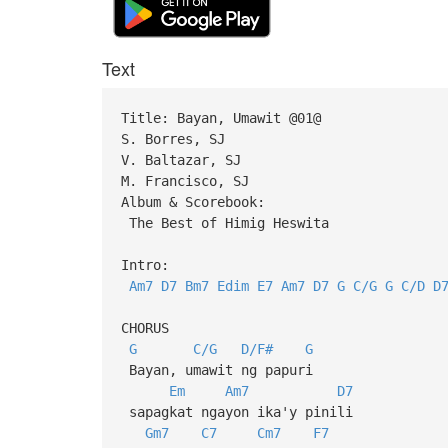
Text
Title: Bayan, Umawit @01@
S. Borres, SJ
V. Baltazar, SJ
M. Francisco, SJ
Album & Scorebook:
The Best of Himig Heswita
Intro:
Am7
D7
Bm7
Edim
E7
Am7
D7
G
C/G
G
C/D
D
CHORUS
G
C/G
D/F#
G
Bayan, umawit ng papuri
Em
Am7
D7
sapagkat ngayon ika'y pinili
Gm7
C7
Cm7
F7