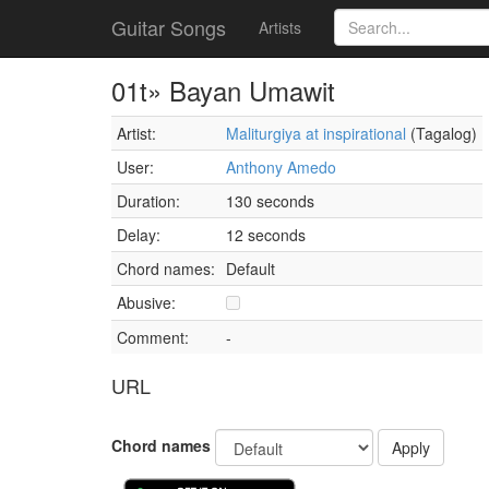
Guitar Songs
Artists
01t» Bayan Umawit
Artist:
Maliturgiya at inspirational
(Tagalog)
User:
Anthony Amedo
Duration:
130 seconds
Delay:
12 seconds
Chord names:
Default
Abusive:
Comment:
-
URL
Chord names
Apply