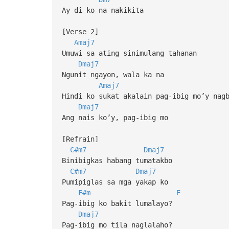
Ay di ko na nakikita
[Verse 2]
Amaj7
Umuwi sa ating sinimulang tahanan
Dmaj7
Ngunit ngayon, wala ka na
Amaj7
Hindi ko sukat akalain pag-ibig mo’y nag
Dmaj7
Ang nais ko’y, pag-ibig mo
[Refrain]
C#m7
Dmaj7
Binibigkas habang tumatakbo
C#m7
Dmaj7
Pumipiglas sa mga yakap ko
F#m
E
Pag-ibig ko bakit lumalayo?
Dmaj7
Pag-ibig mo tila naglalaho?