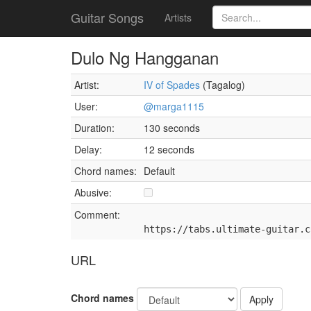
Guitar Songs
Artists
Dulo Ng Hangganan
Artist:
IV of Spades
(Tagalog)
User:
@marga1115
Duration:
130 seconds
Delay:
12 seconds
Chord names:
Default
Abusive:
Comment:
https://tabs.ultimate-guitar.c
URL
Chord names
Apply