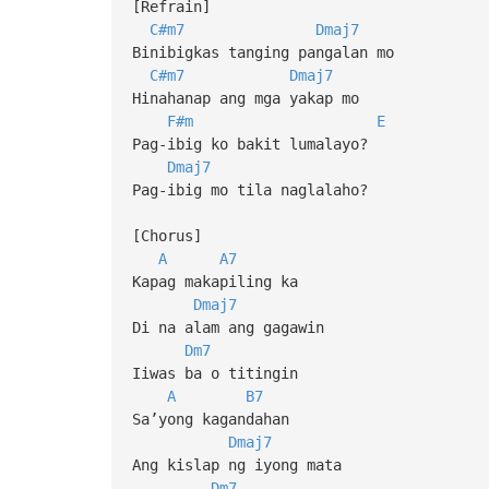
[Refrain]
C#m7
Dmaj7
Binibigkas tanging pangalan mo
C#m7
Dmaj7
Hinahanap ang mga yakap mo
F#m
E
Pag-ibig ko bakit lumalayo?
Dmaj7
Pag-ibig mo tila naglalaho?
[Chorus]
A
A7
Kapag makapiling ka
Dmaj7
Di na alam ang gagawin
Dm7
Iiwas ba o titingin
A
B7
Sa’yong kagandahan
Dmaj7
Ang kislap ng iyong mata
Dm7