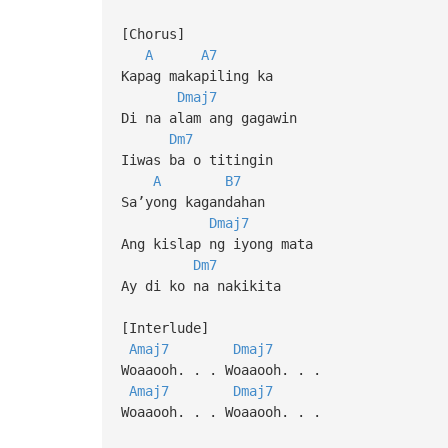
[Chorus]
A
A7
Kapag makapiling ka
Dmaj7
Di na alam ang gagawin
Dm7
Iiwas ba o titingin
A
B7
Sa’yong kagandahan
Dmaj7
Ang kislap ng iyong mata
Dm7
Ay di ko na nakikita
[Interlude]
Amaj7
Dmaj7
Woaaooh. . . Woaaooh. . .
Amaj7
Dmaj7
Woaaooh. . . Woaaooh. . .