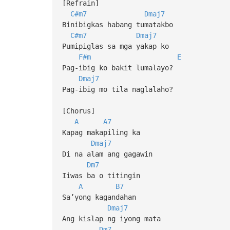
[Refrain]
C#m7
Dmaj7
Binibigkas habang tumatakbo
C#m7
Dmaj7
Pumipiglas sa mga yakap ko
F#m
E
Pag-ibig ko bakit lumalayo?
Dmaj7
Pag-ibig mo tila naglalaho?
[Chorus]
A
A7
Kapag makapiling ka
Dmaj7
Di na alam ang gagawin
Dm7
Iiwas ba o titingin
A
B7
Sa’yong kagandahan
Dmaj7
Ang kislap ng iyong mata
Dm7