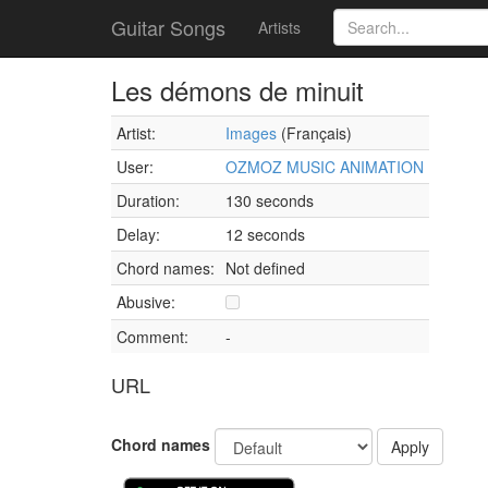
Guitar Songs
Artists
Les démons de minuit
Artist:
Images
(Français)
User:
OZMOZ MUSIC ANIMATION
Duration:
130 seconds
Delay:
12 seconds
Chord names:
Not defined
Abusive:
Comment:
-
URL
Chord names
Apply