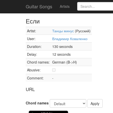
Guitar Songs
Artists
Если
Artist:
Танцы минус
(Русский)
User:
Владимир Коваленко
Duration:
130 seconds
Delay:
12 seconds
Chord names:
German (B->H)
Abusive:
Comment:
-
URL
Chord names
Apply