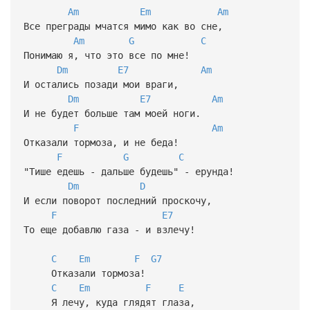
Am
Em
Am
Все преграды мчатся мимо как во сне,
Am
G
C
Понимаю я, что это все по мне!
Dm
E7
Am
И остались позади мои враги,
Dm
E7
Am
И не будет больше там моей ноги.
F
Am
Отказали тормоза, и не беда!
F
G
C
"Тише едешь - дальше будешь" - ерунда!
Dm
D
И если поворот последний проскочу,
F
E7
То еще добавлю газа - и взлечу!
C
Em
F
G7
Отказали тормоза!
C
Em
F
E
Я лечу, куда глядят глаза,