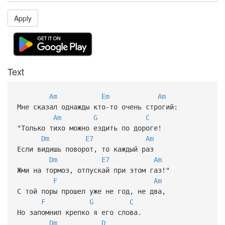
Apply
Text
Am
Em
Am
Мне сказал однажды кто-то очень строгий:
Am
G
C
"Только тихо можно ездить по дороге!
Dm
E7
Am
Если видишь поворот, то каждый раз
Dm
E7
Am
Жми на тормоз, отпускай при этом газ!"
F
Am
С той поры прошел уже не год, не два,
F
G
C
Но запомнил крепко я его слова.
Dm
D