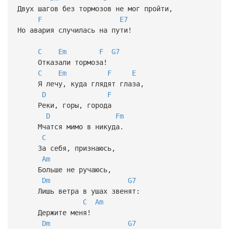
Двух шагов без тормозов не мог пройти,
F
E7
Но авария случилась на пути!
C
Em
F
G7
Отказали тормоза!
C
Em
F
E
Я лечу, куда глядят глаза,
D
F
Реки, горы, города
D
Fm
Мчатся мимо в никуда.
C
За себя, признаюсь,
Am
Больше не ручаюсь,
Dm
G7
Лишь ветра в ушах звенят:
C
Am
Держите меня!
Dm
G7