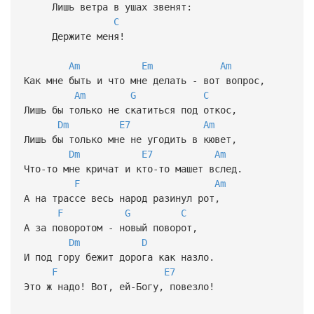
Лишь ветра в ушах звенят:
C
Держите меня!
Am
Em
Am
Как мне быть и что мне делать - вот вопрос,
Am
G
C
Лишь бы только не скатиться под откос,
Dm
E7
Am
Лишь бы только мне не угодить в кювет,
Dm
E7
Am
Что-то мне кричат и кто-то машет вслед.
F
Am
А на трассе весь народ разинул рот,
F
G
C
А за поворотом - новый поворот,
Dm
D
И под гору бежит дорога как назло.
F
E7
Это ж надо! Вот, ей-Богу, повезло!