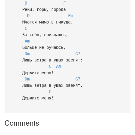
D
F
Реки, горы, города
D
Fm
Мчатся мимо в никуда.
C
За себя, признаюсь,
Am
Больше не ручаюсь,
Dm
G7
Лишь ветра в ушах звенят:
C
Am
Держите меня!
Dm
G7
Лишь ветра в ушах звенят:
C
Держите меня!
Comments