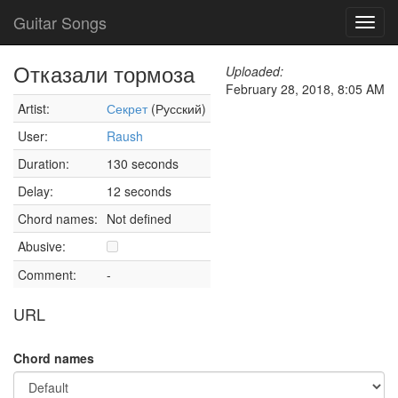
Guitar Songs
Toggl
navig
Отказали тормоза
Uploaded:
February 28, 2018, 8:05 AM
Artist:
Секрет
(Русский)
User:
Raush
Duration:
130 seconds
Delay:
12 seconds
Chord names:
Not defined
Abusive:
Comment:
-
URL
Chord names