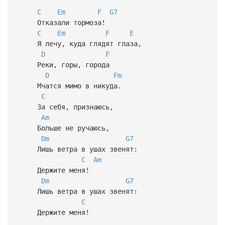
C
Em
F
G7
Отказали тормоза!
C
Em
F
E
Я лечу, куда глядят глаза,
D
F
Реки, горы, города
D
Fm
Мчатся мимо в никуда.
C
За себя, признаюсь,
Am
Больше не ручаюсь,
Dm
G7
Лишь ветра в ушах звенят:
C
Am
Держите меня!
Dm
G7
Лишь ветра в ушах звенят:
C
Держите меня!