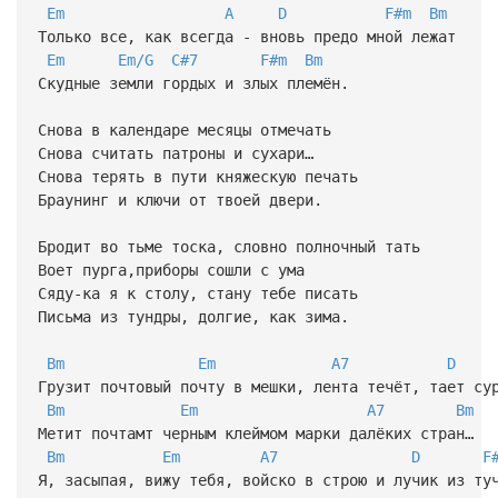
Em
A
D
F#m
Bm
Только все, как всегда - вновь предо мной лежат
Em
Em/G
C#7
F#m
Bm
Скудные земли гордых и злых племён.
Снова в календаре месяцы отмечать
Снова считать патроны и сухари…
Снова терять в пути княжескую печать
Браунинг и ключи от твоей двери.
Бродит во тьме тоска, словно полночный тать
Воет пурга,приборы сошли с ума
Сяду-ка я к столу, стану тебе писать
Письма из тундры, долгие, как зима.
Bm
Em
A7
D
Грузит почтовый почту в мешки, лента течёт, тает су
Bm
Em
A7
Bm
Метит почтамт черным клеймом марки далёких стран…
Bm
Em
A7
D
F
Я, засыпая, вижу тебя, войско в строю и лучик из ту