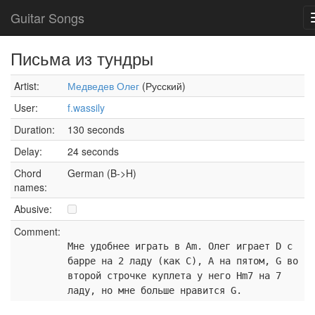
Guitar Songs
Письма из тундры
Artist:
Медведев Олег
(Русский)
User:
f.wassily
Duration:
130 seconds
Delay:
24 seconds
Chord
German (B->H)
names:
Abusive:
Comment:
Мне удобнее играть в Am. Олег играет D с
барре на 2 ладу (как С), A на пятом, G во
второй строчке куплета у него Hm7 на 7
ладу, но мне больше нравится G.