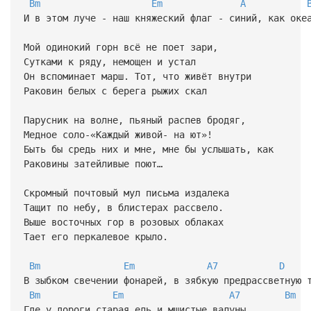
Bm
Em
A
И в этом луче - наш княжеский флаг - синий, как оке
Мой одинокий горн всё не поет зари,
Сутками к ряду, немощен и устал
Он вспоминает марш. Тот, что живёт внутри
Раковин белых с берега рыжих скал
Парусник на волне, пьяный распев бродяг,
Медное соло-«Каждый живой- на ют»!
Быть бы средь них и мне, мне бы услышать, как
Раковины затейливые поют…
Скромный почтовый мул письма издалека
Тащит по небу, в блистерах рассвело.
Выше восточных гор в розовых облаках
Тает его перкалевое крыло.
Bm
Em
A7
D
В зыбком свечении фонарей, в зябкую предрассветную 
Bm
Em
A7
Bm
Где у дороги старая ель и мшистые валуны,