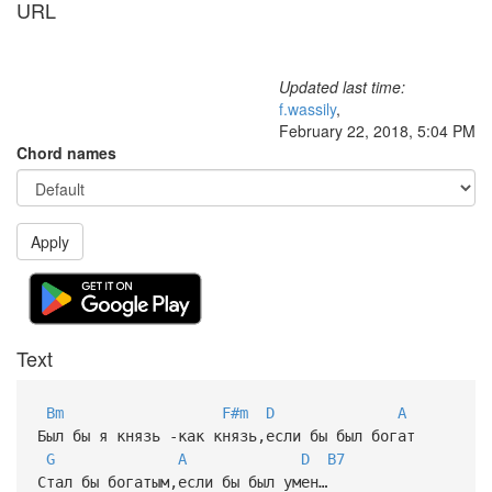
URL
Updated last time:
f.wassily
,
February 22, 2018, 5:04 PM
Chord names
Apply
Text
Bm
F#m
D
A
Был бы я князь -как князь,если бы был богат
G
A
D
B7
Стал бы богатым,если бы был умен…