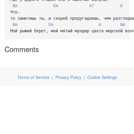
Bm
Em
A7
D
Что-
то заметишь ты, и скорей предугадаешь, чем разгляди
Bm
Em
A
Bm
Мой рыжий берет, мой мятый мундир цвета морской вол
Comments
Terms of Service
|
Privacy Policy
|
Cookie Settings