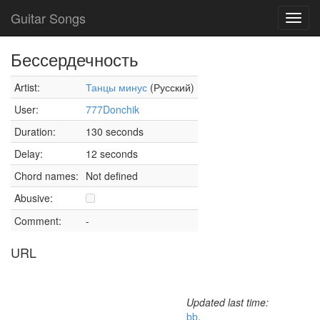
Guitar Songs
Toggl
navig
Бессердечность
Artist:
Танцы минус
(Русский)
User:
777Donchik
Duration:
130 seconds
Delay:
12 seconds
Chord names:
Not defined
Abusive:
Comment:
-
URL
Updated last time:
bb
,