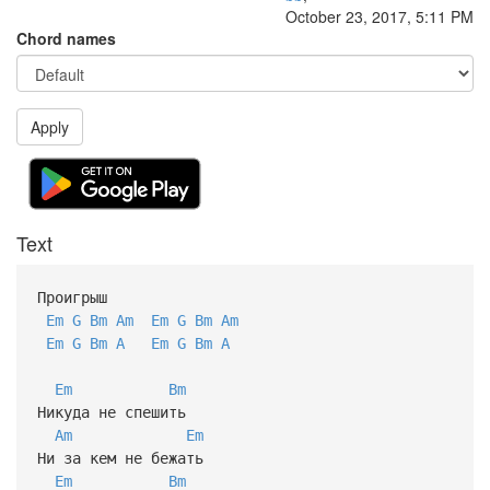
October 23, 2017, 5:11 PM
Chord names
Apply
Text
Проигрыш
Em
G
Bm
Am
Em
G
Bm
Am
Em
G
Bm
A
Em
G
Bm
A
Em
Bm
Никуда не спешить
Am
Em
Ни за кем не бежать
Em
Bm