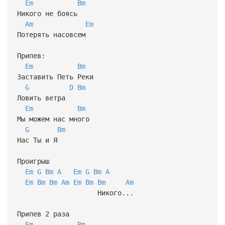
Em
Bm
Никого не боясь
Am
Em
Потерять насовсем
Припев:
Em
Bm
Заставить Петь Реки
G
D
Bm
Ловить ветра
Em
Bm
Мы можем нас много
G
Bm
Нас Ты и Я
Проигрыш
Em
G
Bm
A
Em
G
Bm
A
Em
Bm
Bm
Am
Em
Bm
Bm
Am
Никого...
Припев 2 раза
Em
Bm