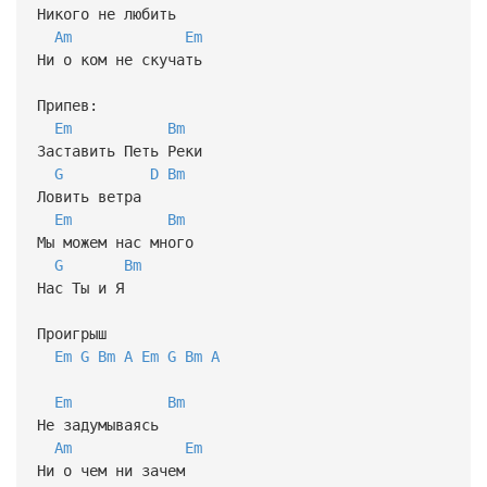
Никого не любить
Am
Em
Ни о ком не скучать
Припев:
Em
Bm
Заставить Петь Реки
G
D
Bm
Ловить ветра
Em
Bm
Мы можем нас много
G
Bm
Нас Ты и Я
Проигрыш
Em
G
Bm
A
Em
G
Bm
A
Em
Bm
Не задумываясь
Am
Em
Ни о чем ни зачем