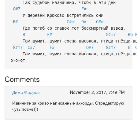
Так судьбой назначено, чтобы в эти дни
C#7
F#
У деревни Крюково встретились они
F#
C#m
D#
G#m
Где погиб со славою тот бессмертный взвод,
B
F#
G#m7
Bb
Там шумит, шумит сосна высокая, птица гнёзда вь
G#m7
C#7
F#
D#7
G#m7
B
Там шумит, шумит сосна высокая, птица гнёзда в
о-о-от
Comments
Дима Фадеев
November 2, 2017, 7:49 PM
Извините за криво написанные аккорды. Отредактирую
чуть позже)))