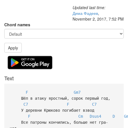
Updated last time:
Дима Фадеев
,
November 2, 2017, 7:52 PM
Chord names
Apply
Text
F
Gm7
Шёл в атаку яростный, сорок первый год,
C7
F
C7
У деревни Крюково погибает взвод
F
Cm
Dsus4
D
G
Все патроны кончились, больше нет гра-