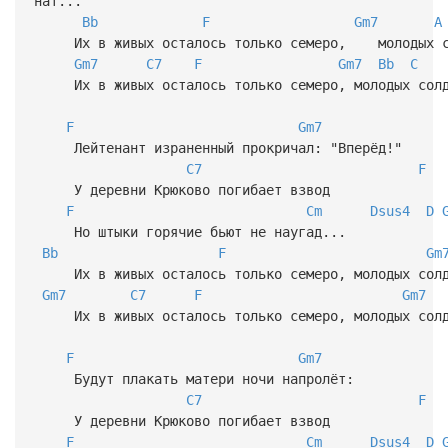
нат...
Bb
F
Gm7
A
Их в живых осталось только семеро, молодых 
Gm7
C7
F
Gm7
Bb
C
Их в живых осталось только семеро, молодых солд
F
Gm7
Лейтенант израненный прокричал: "Вперёд!"
C7
F
У деревни Крюково погибает взвод
F
Cm
Dsus4
D
Но штыки горячие бьют не наугад...
Bb
F
Gm
Их в живых осталось только семеро, молодых солд
Gm7
C7
F
Gm7
Их в живых осталось только семеро, молодых солд
F
Gm7
Будут плакать матери ночи напролёт:
C7
F
У деревни Крюково погибает взвод
F
Cm
Dsus4
D