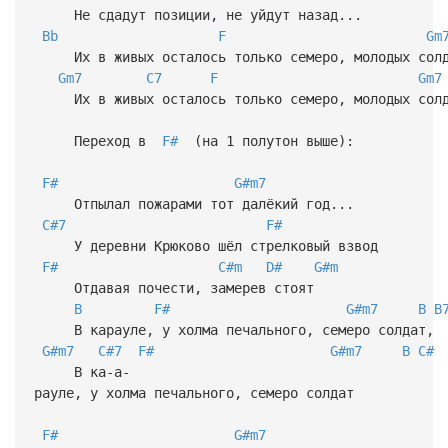
Не сдадут позиции, не уйдут назад...
Bb
F
Gm
Их в живых осталось только семеро, молодых солд
Gm7
C7
F
Gm7
Их в живых осталось только семеро, молодых солд
Переход в
F#
(на 1 полутон выше):
F#
G#m7
Отпылал пожарами тот далёкий год...
C#7
F#
У деревни Крюково шёл стрелковый взвод
F#
C#m
D#
G#m
Отдавая почести, замерев стоят
B
F#
G#m7
B
B
В карауле, у холма печального, cемеро солдат,
G#m7
C#7
F#
G#m7
B
C#
В ка-а-
рауле, у холма печального, cемеро солдат
F#
G#m7