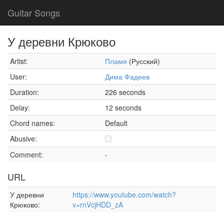
Guitar Songs
У деревни Крюково
Artist:
Пламя
(Русский)
User:
Дима Фадеев
Duration:
226 seconds
Delay:
12 seconds
Chord names:
Default
Abusive:
Comment:
-
URL
У деревни
https://www.youtube.com/watch?
Крюково:
v=rnVcjHDD_zA