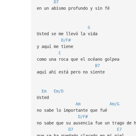
D7
en un abismo profundo y sin fé
G
Usted se me llevó la vida
D/F#
y aquí me tiene
C
como una roca que el océano golpea
B7
aquí ahi está pero no siente
Em
Em/D
Usted
Am
Am/G
no sabe lo importante que fué
D/F#
no sabe que su ausencia fue un trago de 
D7
E7
que se ha quedado clavado en mi piel