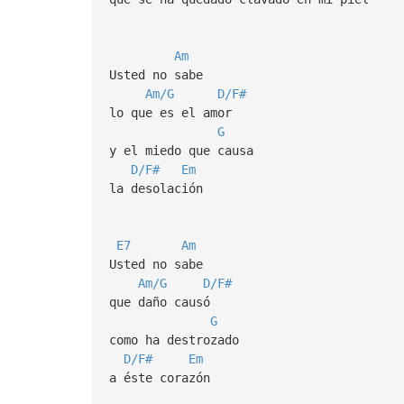
Am
Usted no sabe
Am/G
D/F#
lo que es el amor
G
y el miedo que causa
D/F#
Em
la desolación
E7
Am
Usted no sabe
Am/G
D/F#
que daño causó
G
como ha destrozado
D/F#
Em
a éste corazón