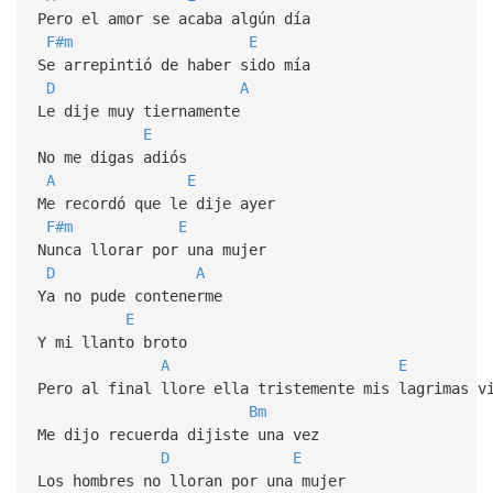
Pero el amor se acaba algún día
F#m
E
Se arrepintió de haber sido mía
D
A
Le dije muy tiernamente
E
No me digas adiós
A
E
Me recordó que le dije ayer
F#m
E
Nunca llorar por una mujer
D
A
Ya no pude contenerme
E
Y mi llanto broto
A
E
Pero al final llore ella tristemente mis lagrimas v
Bm
Me dijo recuerda dijiste una vez
D
E
Los hombres no lloran por una mujer