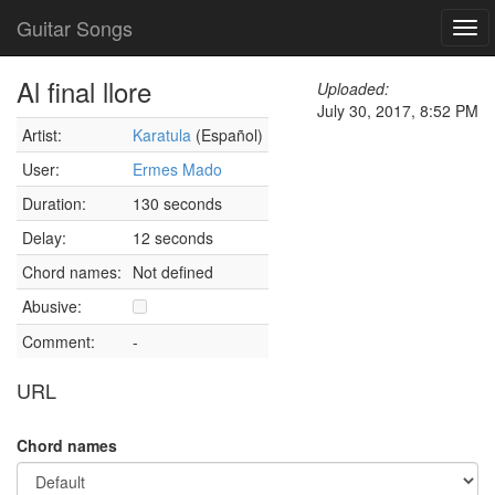
Guitar Songs
Tog
navi
Al final llore
Uploaded:
July 30, 2017, 8:52 PM
Artist:
Karatula
(Español)
User:
Ermes Mado
Duration:
130 seconds
Delay:
12 seconds
Chord names:
Not defined
Abusive:
Comment:
-
URL
Chord names