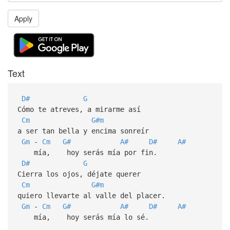
Apply
Text
D#
G
Cómo te atreves, a mirarme así
Cm
G#m
a ser tan bella y encima sonreír
Gm
-
Cm
G#
A#
D#
A#
mía, hoy serás mía por fin.
D#
G
Cierra los ojos, déjate querer
Cm
G#m
quiero llevarte al valle del placer.
Gm
-
Cm
G#
A#
D#
A#
mía, hoy serás mía lo sé.