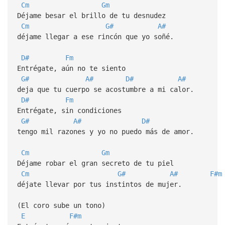
Cm
Gm
Déjame besar el brillo de tu desnudez
Cm
G#
A#
déjame llegar a ese rincón que yo soñé.
D#
Fm
Entrégate, aún no te siento
G#
A#
D#
A#
deja que tu cuerpo se acostumbre a mi calor.
D#
Fm
Entrégate, sin condiciones
G#
A#
D#
tengo mil razones y yo no puedo más de amor.
Cm
Gm
Déjame robar el gran secreto de tu piel
Cm
G#
A#
F#m
déjate llevar por tus instintos de mujer.
(El coro sube un tono)
E
F#m