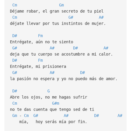
Cm
Gm
Déjame robar, el gran secreto de tu piel
Cm
G#
A#
déjate llevar por tus instintos de mujer.
D#
Fm
Entrégate, aún no te siento
G#
A#
D#
A#
deja que tu cuerpo se acostumbre a mi calor.
D#
Fm
Entrégate, mi prisionera
G#
A#
D#
la pasión no espera y yo no puedo más de amor.
D#
G
Abre los ojos, no me hagas sufrir
Cm
G#m
no te das cuenta que tengo sed de ti
Gm
-
Cm
G#
A#
D#
A#
mía, hoy serás mía por fin.