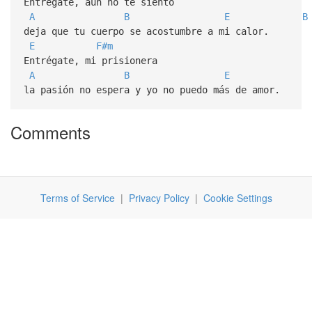
Entrégate, aún no te siento
A
B
E
B
deja que tu cuerpo se acostumbre a mi calor.
E
F#m
Entrégate, mi prisionera
A
B
E
la pasión no espera y yo no puedo más de amor.
Comments
Terms of Service
|
Privacy Policy
|
Cookie Settings