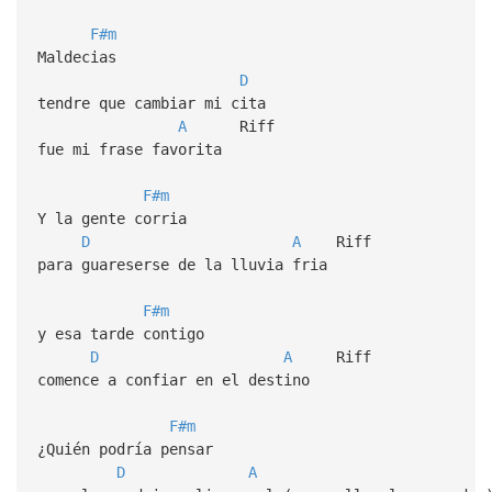
F#m
Maldecias
D
tendre que cambiar mi cita
A
Riff
fue mi frase favorita
F#m
Y la gente corria
D
A
Riff
para guareserse de la lluvia fria
F#m
y esa tarde contigo
D
A
Riff
comence a confiar en el destino
F#m
¿Quién podría pensar
D
A