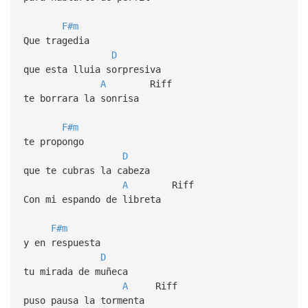
F#m
Que tragedia
D
que esta lluia sorpresiva
A
Riff
te borrara la sonrisa
F#m
te propongo
D
que te cubras la cabeza
A
Riff
Con mi espando de libreta
F#m
y en respuesta
D
tu mirada de muñeca
A
Riff
puso pausa la tormenta