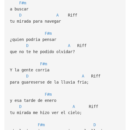
F#m
a buscar
D
A
Riff
tu mirada para navegar
F#m
¿quien podria pensar
D
A
Riff
que no te he podido olvidar?
F#m
Y la gente corria
D
A
Riff
para guareserse de la lluvia fria;
F#m
y esa tarde de enero
D
A
Riff
tu mirada me hizo ver el cielo;
F#m
D