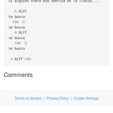
si alguien viera esa sonrisa en la lluvia....
A
Riff
Se busca
F#m
D
se busca
A
Riff
se busca
F#m
D
se busca
A
Riff
F#m
Comments
Terms of Service
|
Privacy Policy
|
Cookie Settings