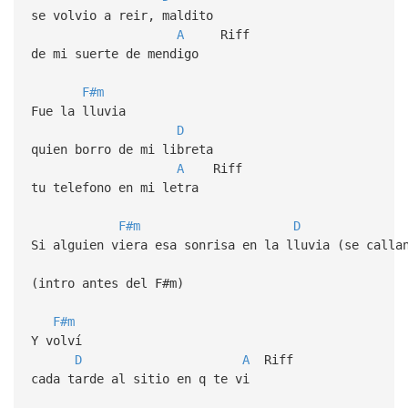
se volvio a reir, maldito
A
Riff
de mi suerte de mendigo
F#m
Fue la lluvia
D
quien borro de mi libreta
A
Riff
tu telefono en mi letra
F#m
D
Si alguien viera esa sonrisa en la lluvia (se calla
(intro antes del F#m)
F#m
Y volví
D
A
Riff
cada tarde al sitio en q te vi