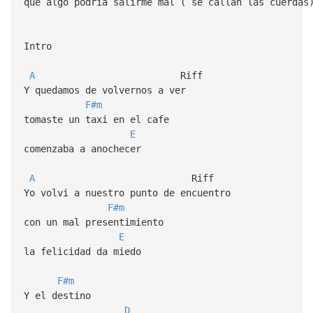
que algo podria salirme mal ( se callan las cuerdas
Intro
A
Riff
Y quedamos de volvernos a ver
F#m
tomaste un taxi en el cafe
E
comenzaba a anochecer
A
Riff
Yo volvi a nuestro punto de encuentro
F#m
con un mal presentimiento
E
la felicidad da miedo
F#m
Y el destino
D