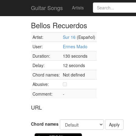
Guitar Songs
Artists
Bellos Recuerdos
Artist:
Sur 16
(Español)
User:
Ermes Mado
Duration:
130 seconds
Delay:
12 seconds
Chord names:
Not defined
Abusive:
Comment:
-
URL
Chord names
Apply