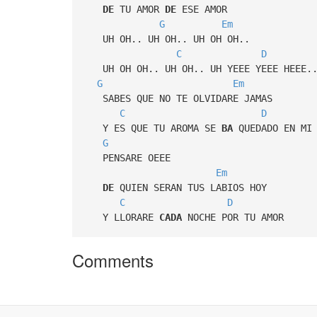
DE
TU AMOR
DE
ESE AMOR
G
Em
UH OH.. UH OH.. UH OH OH..
C
D
UH OH OH.. UH OH.. UH YEEE YEEE HEEE.
G
Em
SABES QUE NO TE OLVIDARE JAMAS
C
D
Y ES QUE TU AROMA SE
BA
QUEDADO EN MI
G
PENSARE OEEE
Em
DE
QUIEN SERAN TUS LABIOS HOY
C
D
Y LLORARE
CADA
NOCHE POR TU AMOR
Comments