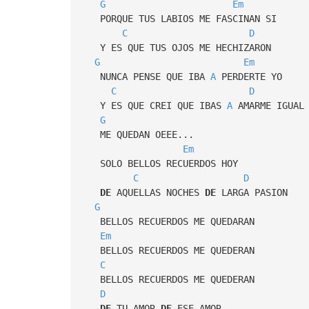
G
Em
PORQUE TUS LABIOS ME FASCINAN SI
C
D
Y ES QUE TUS OJOS ME HECHIZARON
G
Em
NUNCA PENSE QUE IBA
A
PERDERTE YO
C
D
Y ES QUE CREI QUE IBAS
A
AMARME IGUAL
G
ME QUEDAN OEEE...
Em
SOLO BELLOS RECUERDOS HOY
C
D
DE
AQUELLAS NOCHES
DE
LARGA PASION
G
BELLOS RECUERDOS ME QUEDARAN
Em
BELLOS RECUERDOS ME QUEDERAN
C
BELLOS RECUERDOS ME QUEDERAN
D
DE
TU AMOR
DE
ESE AMOR