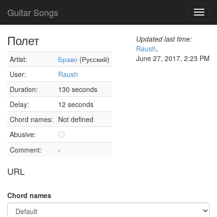
Guitar Songs
Toggl
navig
Полет
Updated last time:
Raush
,
June 27, 2017, 2:23 PM
Artist:
Браво
(Русский)
User:
Raush
Duration:
130 seconds
Delay:
12 seconds
Chord names:
Not defined
Abusive:
Comment:
-
URL
Chord names