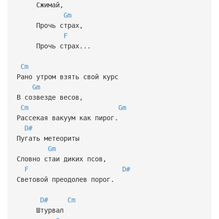
Сжимай,
Gm
Прочь страх,
F
Прочь страх...
Cm
Рано утром взять свой курс
Gm
В созвезде весов,
Cm
Gm
Рассекая вакуум как пирог.
D#
Пугать метеориты
Gm
Словно стаи диких псов,
F
D#
Световой преодолев порог.
D#
Cm
Штурвал