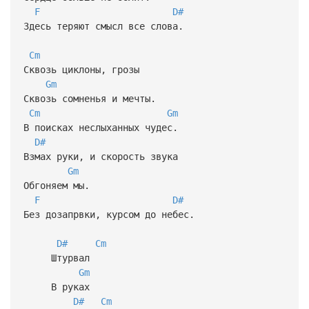
F
D#
Здесь теряют смысл все слова.
Cm
Сквозь циклоны, грозы
Gm
Сквозь сомненья и мечты.
Cm
Gm
В поисках неслыханных чудес.
D#
Взмах руки, и скорость звука
Gm
Обгоняем мы.
F
D#
Без дозапрвки, курсом до небес.
D#
Cm
Штурвал
Gm
В руках
D#
Cm