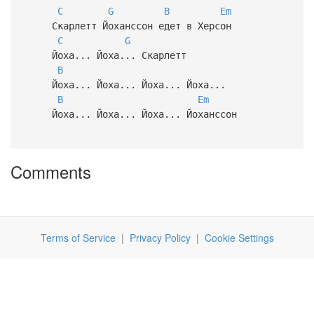
C
G
B
Em
Скарлетт Йоханссон едет в Херсон
C
G
Йоха... Йоха... Скарлетт
B
Йоха... Йоха... Йоха... Йоха...
B
Em
Йоха... Йоха... Йоха... Йоханссон
Comments
Terms of Service
|
Privacy Policy
|
Cookie Settings