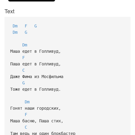
Text
Dm
F
G
Dm
G
Dm
Маша едет в Голливуд,
F
Паша едет в Голливуд,
C
Даже Фима из Мосфильма
G
Тоже едет в Голливуд.
Dm
Гонят наши городских,
F
Маша басню, Паша стих,
C
Там ведь ни один блокбастер