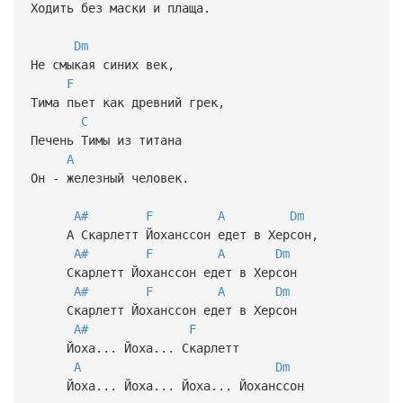
Ходить без маски и плаща.
Dm
Не смыкая синих век,
F
Тима пьет как древний грек,
C
Печень Тимы из титана
A
Он - железный человек.
A#
F
A
Dm
А Скарлетт Йоханссон едет в Херсон,
A#
F
A
Dm
Скарлетт Йоханссон едет в Херсон
A#
F
A
Dm
Скарлетт Йоханссон едет в Херсон
A#
F
Йоха... Йоха... Скарлетт
A
Dm
Йоха... Йоха... Йоха... Йоханссон