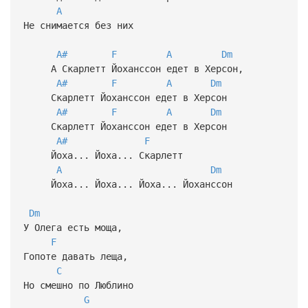
A
Не снимается без них
A#
F
A
Dm
А Скарлетт Йоханссон едет в Херсон,
A#
F
A
Dm
Скарлетт Йоханссон едет в Херсон
A#
F
A
Dm
Скарлетт Йоханссон едет в Херсон
A#
F
Йоха... Йоха... Скарлетт
A
Dm
Йоха... Йоха... Йоха... Йоханссон
Dm
У Олега есть моща,
F
Гопоте давать леща,
C
Но смешно по Люблино
G