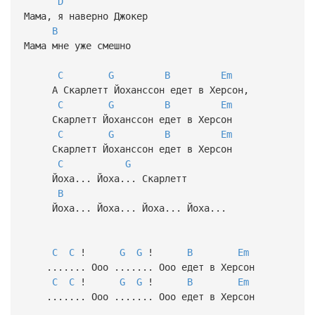
D
Мама, я наверно Джокер
B
Мама мне уже смешно
C
G
B
Em
А Скарлетт Йоханссон едет в Херсон,
C
G
B
Em
Скарлетт Йоханссон едет в Херсон
C
G
B
Em
Скарлетт Йоханссон едет в Херсон
C
G
Йоха... Йоха... Скарлетт
B
Йоха... Йоха... Йоха... Йоха...
C
C
!
G
G
!
B
Em
....... Ooo ....... Ooo едет в Херсон
C
C
!
G
G
!
B
Em
....... Ooo ....... Ooo едет в Херсон