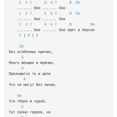
C
C
!
G
G
!
B
Em
....... Ooo ....... Ooo
C
C
!
G
G
!
B
Em
....... Ooo ....... Ooo
C
C
!
G
G
!
B
Em
....... Ooo ....... Ooo едет в Херсон
C
|
D
|
E
Em
Без особенных причин,
G
Много женщин и мужчин,
D
Признаются то и дело
A
Что не могут без личин.
Em
Это чУдно и чуднО,
G
Тут полно героев, но