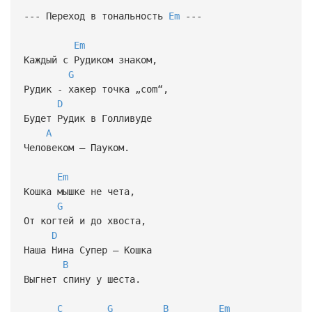
--- Переход в тональность
Em
---
Em
Каждый с Рудиком знаком,
G
Рудик - хакер точка „com“,
D
Будет Рудик в Голливуде
A
Человеком – Пауком.
Em
Кошка мышке не чета,
G
От когтей и до хвоста,
D
Наша Нина Супер – Кошка
B
Выгнет спину у шеста.
C
G
B
Em