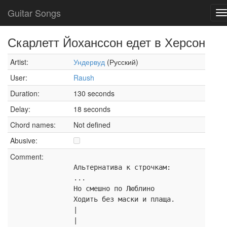
Guitar Songs
T
n
Скарлетт Йоханссон едет в Херсон
Artist:
Ундервуд
(Русский)
User:
Raush
Duration:
130 seconds
Delay:
18 seconds
Chord names:
Not defined
Abusive:
Comment:
Альтернатива к строчкам:
...
Но смешно по Люблино
Ходить без маски и плаща.
|
|