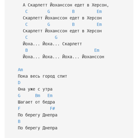
А Скарлетт Йоханссон едет в Херсон,
C
G
B
Em
Скарлетт Йоханссон едет в Херсон
C
G
B
Em
Скарлетт Йоханссон едет в Херсон
C
G
Йоха... Йоха... Скарлетт
B
Em
Йоха... Йоха... Йоха... Йоханссон
Am
Пока весь город спит
D
Она уже с утра
G
Bm
Em
Шагает от бедра
F
F#
По берегу Днепра
B
По берегу Днепра