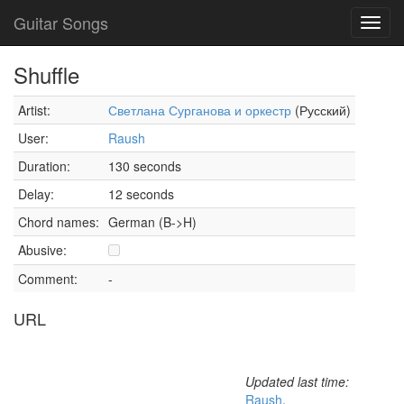
Guitar Songs
Toggl
navig
Shuffle
Artist:
Светлана Сурганова и оркестр
(Русский)
User:
Raush
Duration:
130 seconds
Delay:
12 seconds
Chord names:
German (B->H)
Abusive:
Comment:
-
URL
Updated last time:
Raush
,