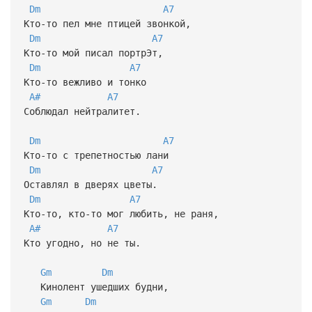
Dm
A7
Кто-то пел мне птицей звонкой,
Dm
A7
Кто-то мой писал портрЭт,
Dm
A7
Кто-то вежливо и тонко
A#
A7
Соблюдал нейтралитет.
Dm
A7
Кто-то с трепетностью лани
Dm
A7
Оставлял в дверях цветы.
Dm
A7
Кто-то, кто-то мог любить, не раня,
A#
A7
Кто угодно, но не ты.
Gm
Dm
Кинолент ушедших будни,
Gm
Dm