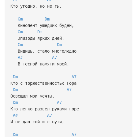
Кто угодно, но не ты.
Gm
Dm
Кинолент ушедших будни,
Gm
Dm
Эпизоды ярких дней.
Gm
Dm
Видишь, стало многолюдно
A#
A7
В тесной памяти моей.
Dm
A7
Кто с торжественностью Гора
Dm
A7
Освещал мои мечты,
Dm
A7
Кто легко развел руками горе
A#
A7
И не дал сойти с пути,
Dm
A7