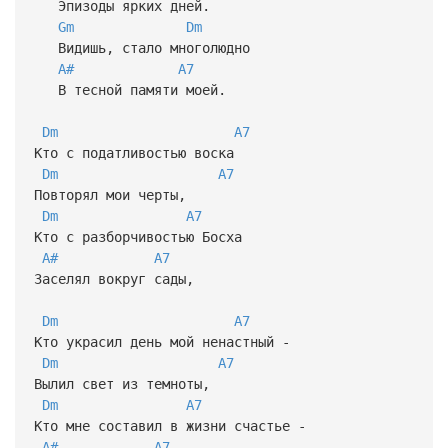
Эпизоды ярких дней.
Gm
Dm
Видишь, стало многолюдно
A#
A7
В тесной памяти моей.
Dm
A7
Кто с податливостью воска
Dm
A7
Повторял мои черты,
Dm
A7
Кто с разборчивостью Босха
A#
A7
Заселял вокруг сады,
Dm
A7
Кто украсил день мой ненастный -
Dm
A7
Вылил свет из темноты,
Dm
A7
Кто мне составил в жизни счастье -
A#
A7