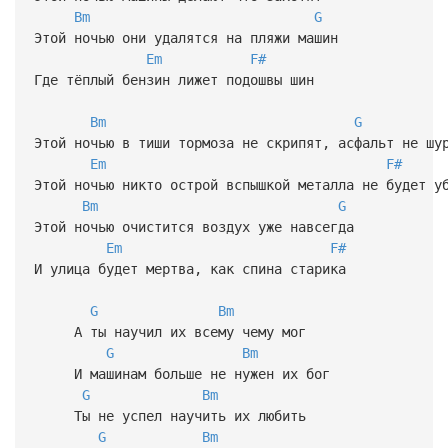
Bm
G
Этой ночью они удалятся на пляжи машин
Em
F#
Где тёплый бензин лижет подошвы шин
Bm
G
Этой ночью в тиши тормоза не скрипят, асфальт не шу
Em
F#
Этой ночью никто острой вспышкой металла не будет у
Bm
G
Этой ночью очистится воздух уже навсегда
Em
F#
И улица будет мертва, как спина старика
G
Bm
А ты научил их всему чему мог
G
Bm
И машинам больше не нужен их бог
G
Bm
Ты не успел научить их любить
G
Bm