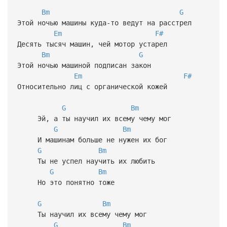
Bm
G
Этой ночью машины куда-то ведут на расстрел
Em
F#
Десять тысяч машин, чей мотор устарел
Bm
G
Этой ночью машиной подписан закон
Em
F#
Относительно лиц с органической кожей
G
Bm
Эй, а ты научил их всему чему мог
G
Bm
И машинам больше не нужен их бог
G
Bm
Ты не успел научить их любить
G
Bm
Но это понятно тоже
G
Bm
Ты научил их всему чему мог
G
Bm