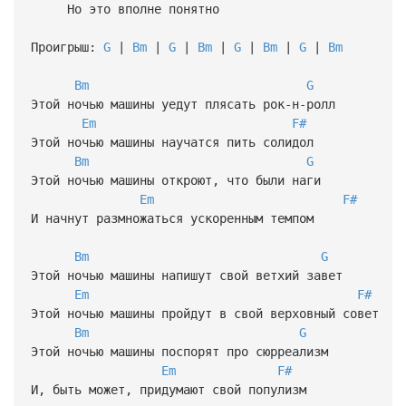
Но это вполне понятно
Проигрыш:
G
|
Bm
|
G
|
Bm
|
G
|
Bm
|
G
|
Bm
Bm
G
Этой ночью машины уедут плясать рок-н-ролл
Em
F#
Этой ночью машины научатся пить солидол
Bm
G
Этой ночью машины откроют, что были наги
Em
F#
И начнут размножаться ускоренным темпом
Bm
G
Этой ночью машины напишут свой ветхий завет
Em
F#
Этой ночью машины пройдут в свой верховный совет
Bm
G
Этой ночью машины поспорят про сюрреализм
Em
F#
И, быть может, придумают свой популизм