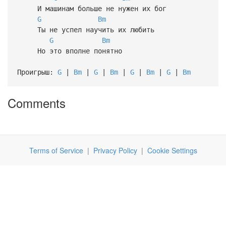
И машинам больше не нужен их бог
G
Bm
Ты не успел научить их любить
G
Bm
Но это вполне понятно
Проигрыш:
G
|
Bm
|
G
|
Bm
|
G
|
Bm
|
G
|
Bm
Comments
Terms of Service
|
Privacy Policy
|
Cookie Settings