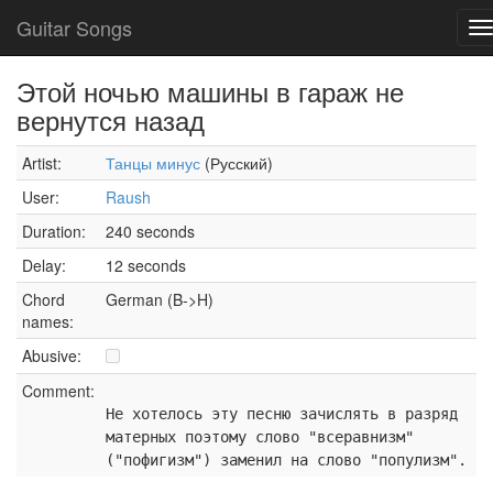
Guitar Songs
T
n
Этой ночью машины в гараж не
вернутся назад
Artist:
Танцы минус
(Русский)
User:
Raush
Duration:
240 seconds
Delay:
12 seconds
Chord
German (B->H)
names:
Abusive:
Comment:
Не хотелось эту песню зачислять в разряд
матерных поэтому слово "всеравнизм"
("пофигизм") заменил на слово "популизм".