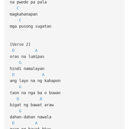
na pwede pa pala
C
magkahanapan
C
mga pusong sugatan
[Verse 2]
D
A
oras na lumipas
G
hindi namalayan
D
A
ang layo na ng kahapon
G
taon na nga ba o buwan
D
A
bigat ng bawat araw
G
dahan-dahan nawala
D
A
gaan ng bawat bkas