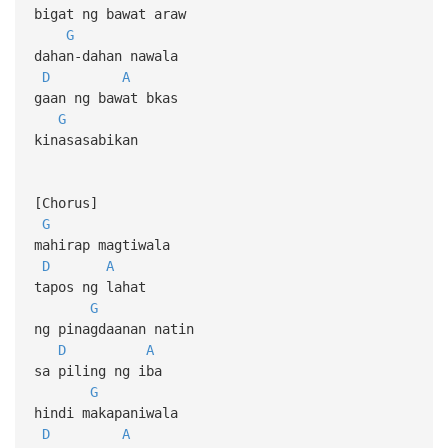
bigat ng bawat araw
G
dahan-dahan nawala
D
A
gaan ng bawat bkas
G
kinasasabikan
[Chorus]
G
mahirap magtiwala
D
A
tapos ng lahat
G
ng pinagdaanan natin
D
A
sa piling ng iba
G
hindi makapaniwala
D
A