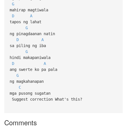
G
mahirap magtiwala
D
A
tapos ng lahat
G
ng pinagdaanan natin
D
A
sa piling ng iba
G
hindi makapaniwala
D
A
ang swerte ko pa pala
G
ng magkahanapan
C
mga pusong sugatan
Suggest correction What's this?
Comments