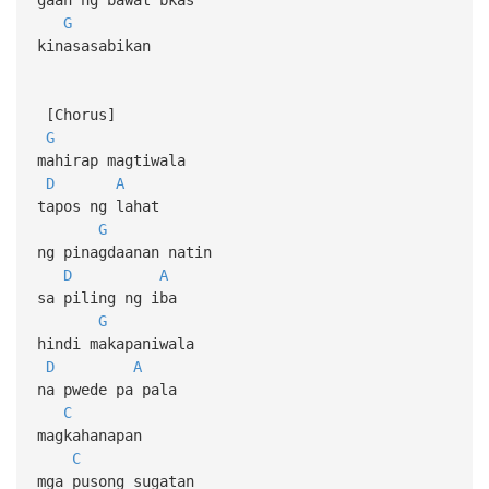
G
kinasasabikan
[Chorus]
G
mahirap magtiwala
D
A
tapos ng lahat
G
ng pinagdaanan natin
D
A
sa piling ng iba
G
hindi makapaniwala
D
A
na pwede pa pala
C
magkahanapan
C
mga pusong sugatan