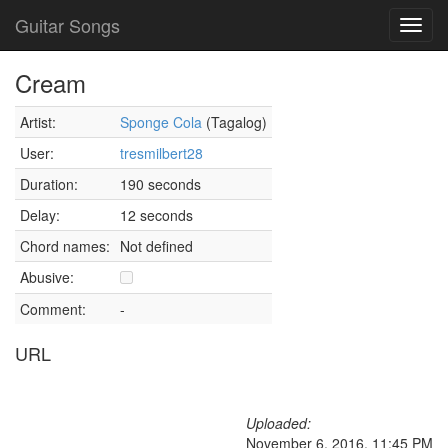
Guitar Songs
Toggl
navig
Cream
Artist:
Sponge Cola
(Tagalog)
User:
tresmilbert28
Duration:
190 seconds
Delay:
12 seconds
Chord names:
Not defined
Abusive:
Comment:
-
URL
Uploaded:
November 6, 2016, 11:45 PM