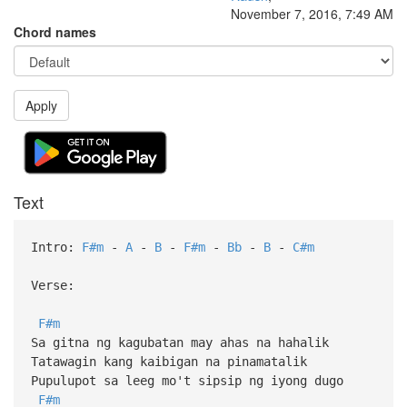
November 7, 2016, 7:49 AM
Chord names
Apply
Text
Intro:
F#m
-
A
-
B
-
F#m
-
Bb
-
B
-
C#m
Verse:
F#m
Sa gitna ng kagubatan may ahas na hahalik
Tatawagin kang kaibigan na pinamatalik
Pupulupot sa leeg mo't sipsip ng iyong dugo
F#m