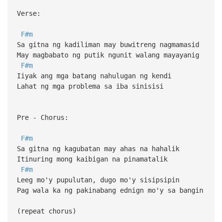
Verse:
F#m
Sa gitna ng kadiliman may buwitreng nagmamasid
May magbabato ng putik ngunit walang mayayanig
F#m
Iiyak ang mga batang nahulugan ng kendi
Lahat ng mga problema sa iba sinisisi
Pre - Chorus:
F#m
Sa gitna ng kagubatan may ahas na hahalik
Itinuring mong kaibigan na pinamatalik
F#m
Leeg mo'y pupulutan, dugo mo'y sisipsipin
Pag wala ka ng pakinabang ednign mo'y sa bangin
(repeat chorus)