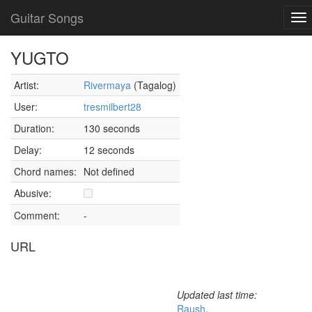
Guitar Songs
To
nav
YUGTO
Artist:
Rivermaya
(Tagalog)
User:
tresmilbert28
Duration:
130 seconds
Delay:
12 seconds
Chord names:
Not defined
Abusive:
Comment:
-
URL
Updated last time:
Raush
,