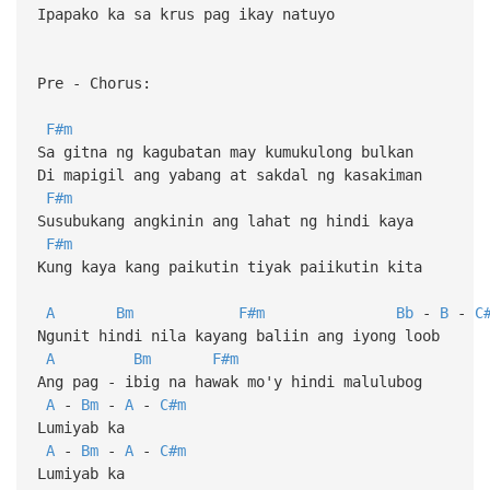
Ipapako ka sa krus pag ikay natuyo
Pre - Chorus:
F#m
Sa gitna ng kagubatan may kumukulong bulkan
Di mapigil ang yabang at sakdal ng kasakiman
F#m
Susubukang angkinin ang lahat ng hindi kaya
F#m
Kung kaya kang paikutin tiyak paiikutin kita
A
Bm
F#m
Bb
-
B
-
C
Ngunit hindi nila kayang baliin ang iyong loob
A
Bm
F#m
Ang pag - ibig na hawak mo'y hindi malulubog
A
-
Bm
-
A
-
C#m
Lumiyab ka
A
-
Bm
-
A
-
C#m
Lumiyab ka