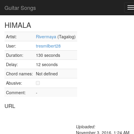
Guitar Songs
T
n
HIMALA
Artist:
Rivermaya
(Tagalog)
User:
tresmilbert28
Duration:
130 seconds
Delay:
12 seconds
Chord names:
Not defined
Abusive:
Comment:
-
URL
Uploaded:
November 3, 2016, 1:24 AM