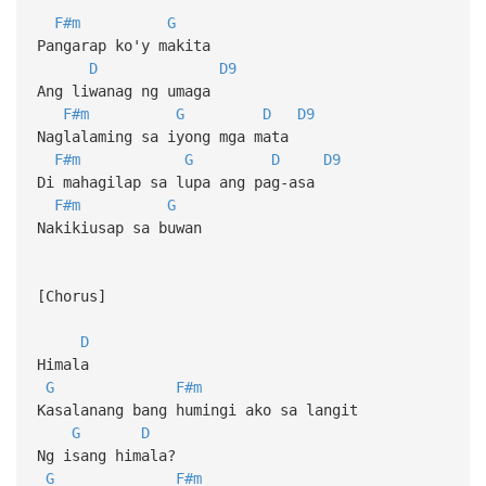
F#m
G
Pangarap ko'y makita
D
D9
Ang liwanag ng umaga
F#m
G
D
D9
Naglalaming sa iyong mga mata
F#m
G
D
D9
Di mahagilap sa lupa ang pag-asa
F#m
G
Nakikiusap sa buwan
[Chorus]
D
Himala
G
F#m
Kasalanang bang humingi ako sa langit
G
D
Ng isang himala?
G
F#m