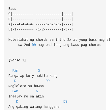
Bass
G|-----------|-------------|----|
D|-----------|-------------|----|
A|---4-4-4-4-|-----5-5-5-5-|----|
E|-1---------|-1-2---------|-3--|
Note:lahat ng chords sa intro 2x at yung bass mag s
sa 2nd
D9
mag end lang ang bass pag chorus
[Verse 1]
F#m
G
Pangarap ko'y makita kang
D
D9
Naglalaro sa buwan
F#m
G
Inaalay mo sa akin
D
D9
Ang gabing walang hangganan