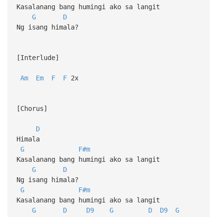
Kasalanang bang humingi ako sa langit
G
D
Ng isang himala?
[Interlude]
Am
Em
F
F
2x
[Chorus]
D
Himala
G
F#m
Kasalanang bang humingi ako sa langit
G
D
Ng isang himala?
G
F#m
Kasalanang bang humingi ako sa langit
G
D
D9
G
D
D9
G