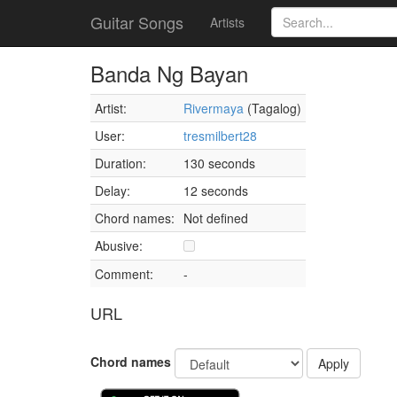
Guitar Songs
Artists
Banda Ng Bayan
Artist:
Rivermaya
(Tagalog)
User:
tresmilbert28
Duration:
130 seconds
Delay:
12 seconds
Chord names:
Not defined
Abusive:
Comment:
-
URL
Chord names
Apply