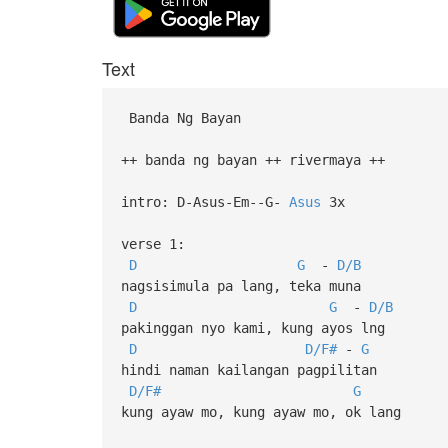
Text
Banda Ng Bayan
++ banda ng bayan ++ rivermaya ++
intro: D-Asus-Em--G-
Asus
3x
verse 1:
D
G
-
D/B
nagsisimula pa lang, teka muna
D
G
-
D/B
pakinggan nyo kami, kung ayos lng
D
D/F#
-
G
hindi naman kailangan pagpilitan
D/F#
G
kung ayaw mo, kung ayaw mo, ok lang