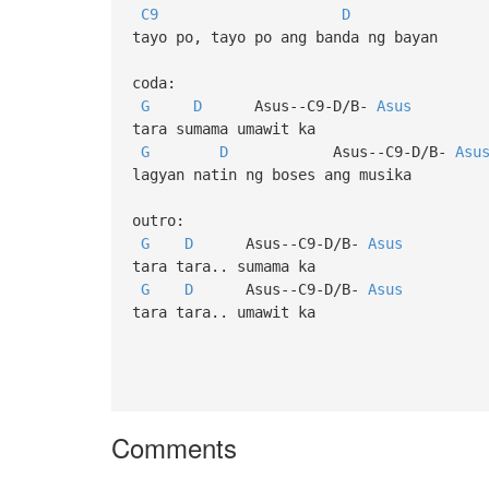
C9
D
tayo po, tayo po ang banda ng bayan
coda:
G
D
Asus--C9-D/B-
Asus
tara sumama umawit ka
G
D
Asus--C9-D/B-
Asu
lagyan natin ng boses ang musika
outro:
G
D
Asus--C9-D/B-
Asus
tara tara.. sumama ka
G
D
Asus--C9-D/B-
Asus
tara tara.. umawit ka
Comments