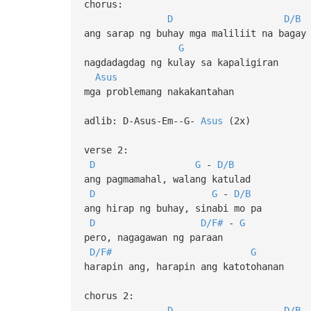
chorus:
D
D/B
ang sarap ng buhay mga maliliit na bagay
G
nagdadagdag ng kulay sa kapaligiran
Asus
mga problemang nakakantahan
adlib: D-Asus-Em--G-
Asus
(2x)
verse 2:
D
G
-
D/B
ang pagmamahal, walang katulad
D
G
-
D/B
ang hirap ng buhay, sinabi mo pa
D
D/F#
-
G
pero, nagagawan ng paraan
D/F#
G
harapin ang, harapin ang katotohanan
chorus 2:
D
D/B