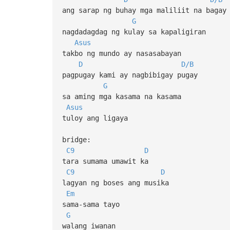
ang sarap ng buhay mga maliliit na bagay
G
nagdadagdag ng kulay sa kapaligiran
Asus
takbo ng mundo ay nasasabayan
D
D/B
pagpugay kami ay nagbibigay pugay
G
sa aming mga kasama na kasama
Asus
tuloy ang ligaya
bridge:
C9
D
tara sumama umawit ka
C9
D
lagyan ng boses ang musika
Em
sama-sama tayo
G
walang iwanan