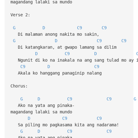
magandang lalaki sa mundo
Verse 2:
G
D
C9
C9
Di malaman anong nakita mo sakin,
G
D
C9
C9
Di katangkaran, at gwapo lamang sa dilim
D
C9
D
Ngunit di ko na inakala na ang sang tulad mo ay i
C9
D
C9
Akala ko hanggang panaginip nalang
Chorus:
G
D
C9
C9
G
Ako na yata ang pinaka-
magandang lalaki sa mundo
D
C9
C9
Sa piling mo pagkasama kita ang nadarama!
G
D
C9
C9
Ako na yata ang pinaka-