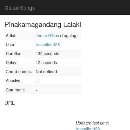
Guitar Songs
Pinakamagandang Lalaki
Artist:
Janno Gibbs
(Tagalog)
User:
tresmilbert28
Duration:
130 seconds
Delay:
12 seconds
Chord names:
Not defined
Abusive:
Comment:
-
URL
Updated last time:
tresmilbert28
,