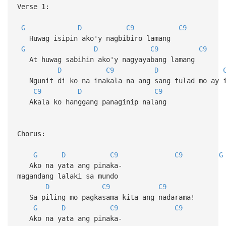
Verse 1:
G
D
C9
C9
Huwag isipin ako'y nagbibiro lamang
G
D
C9
C9
At huwag sabihin ako'y nagyayabang lamang
D
C9
D
Ngunit di ko na inakala na ang sang tulad mo ay i
C9
D
C9
Akala ko hanggang panaginip nalang
Chorus:
G
D
C9
C9
G
Ako na yata ang pinaka-
magandang lalaki sa mundo
D
C9
C9
Sa piling mo pagkasama kita ang nadarama!
G
D
C9
C9
Ako na yata ang pinaka-