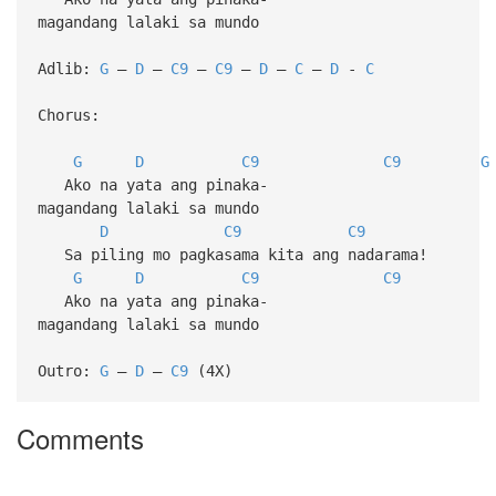
magandang lalaki sa mundo
Adlib:
G
–
D
–
C9
–
C9
–
D
–
C
–
D
-
C
Chorus:
G
D
C9
C9
G
Ako na yata ang pinaka-
magandang lalaki sa mundo
D
C9
C9
Sa piling mo pagkasama kita ang nadarama!
G
D
C9
C9
Ako na yata ang pinaka-
magandang lalaki sa mundo
Outro:
G
–
D
–
C9
(4X)
Comments