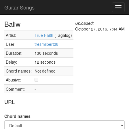
Guitar Songs
Toggl
navig
Baliw
Uploaded:
October 27, 2016, 7:44 AM
Artist:
True Faith
(Tagalog)
User:
tresmilbert28
Duration:
130 seconds
Delay:
12 seconds
Chord names:
Not defined
Abusive:
Comment:
-
URL
Chord names