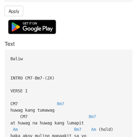
Apply
Text
Baliw
INTRO CM7-Bm7-(2X)
VERSE I
CM7
Bm7
huwag kang tumawag
CM7
Bm7
at huwag na huwag kang lumapit
Am
Bm7
Am
(hold)
baka akoy muling mapaakit sa yo