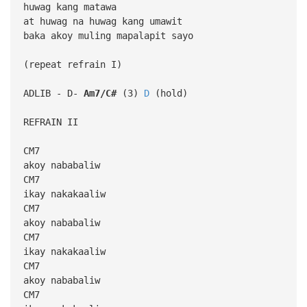
huwag kang matawa
at huwag na huwag kang umawit
baka akoy muling mapalapit sayo
(repeat refrain I)
ADLIB - D-
Am7/C#
(3)
D
(hold)
REFRAIN II
CM7
akoy nababaliw
CM7
ikay nakakaaliw
CM7
akoy nababaliw
CM7
ikay nakakaaliw
CM7
akoy nababaliw
CM7