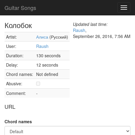
Guitar Songs
Toggl
navig
Колобок
Updated last time:
Raush
,
September 26, 2016, 7:56 AM
Artist:
Алиса
(Русский)
User:
Raush
Duration:
130 seconds
Delay:
12 seconds
Chord names:
Not defined
Abusive:
Comment:
-
URL
Chord names