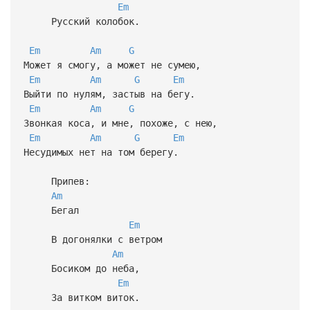
Em
Русский колобок.
Em
Am
G
Может я смогу, а может не сумею,
Em
Am
G
Em
Выйти по нулям, застыв на бегу.
Em
Am
G
Звонкая коса, и мне, похоже, с нею,
Em
Am
G
Em
Несудимых нет на том берегу.
Припев:
Am
Бегал
Em
В догонялки с ветром
Am
Босиком до неба,
Em
За витком виток.