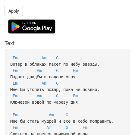
Apply
Text
Em
Am
G
Ветер в облаках пасёт по небу звёзды,
Em
Am
G
Em
Падает дождём в ладони огня.
Em
Am
G
Мне бы утолить пожар, пока не поздно,
Em
Am
G
Em
Ключевой водой по мареву дня.
Em
Am
G
Мне бы стать мудрей и все в себе поправить,
Em
Am
G
Em
Слиться за предел привычной игры,