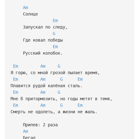
Am
Солнце
Em
Запускал по следу,
G
Где ковал победы
Em
Русский колобок.
Em
Am
G
Я горю, со мной грозой пылает время,
Em
Am
G
Em
Плавится рудой калёная сталь.
Em
Am
G
Мне б притормозить, но годы метят в темя,
Em
Am
G
Em
Смерть не одолеть, а жизни не жаль.
Припев: 2 раза
Am
Бегал