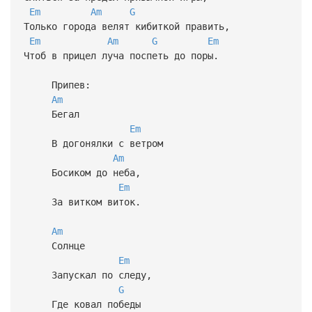
Em
Am
G
Только города велят кибиткой править,
Em
Am
G
Em
Чтоб в прицел луча поспеть до поры.
Припев:
Am
Бегал
Em
В догонялки с ветром
Am
Босиком до неба,
Em
За витком виток.
Am
Солнце
Em
Запускал по следу,
G
Где ковал победы