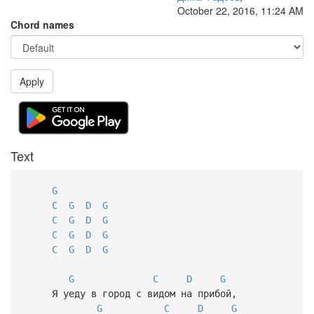
October 22, 2016, 11:24 AM
Chord names
Apply
Text
G
C
G
D
G
C
G
D
G
C
G
D
G
C
G
D
G
G
C
D
G
Я уеду в город с видом на прибой,
G
C
D
G