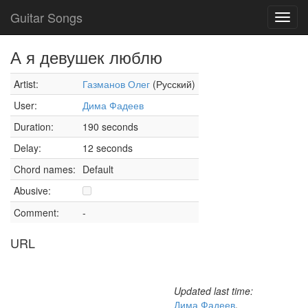
Guitar Songs
Toggl
navig
А я девушек люблю
Artist:
Газманов Олег
(Русский)
User:
Дима Фадеев
Duration:
190 seconds
Delay:
12 seconds
Chord names:
Default
Abusive:
Comment:
-
URL
Updated last time:
Дима Фадеев
,