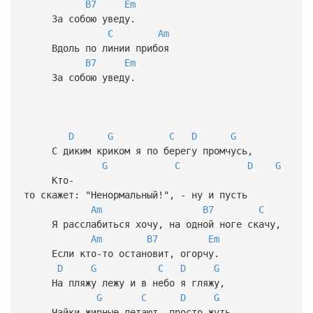
B7
Em
За собою уведу.
C
Am
Вдоль по линии прибоя
B7
Em
За собою уведу.
D
G
C
D
G
С диким криком я по берегу промчусь,
G
C
D
G
Кто-
то скажет: "Ненормальный!", - ну и пусть
Am
B7
C
Я расслабиться хочу, на одной ноге скачу,
Am
B7
Em
Если кто-то остановит, огорчу.
D
G
C
D
G
На пляжу лежу и в небо я гляжу,
G
C
D
G
Чайки жирные летают, просто жуть,