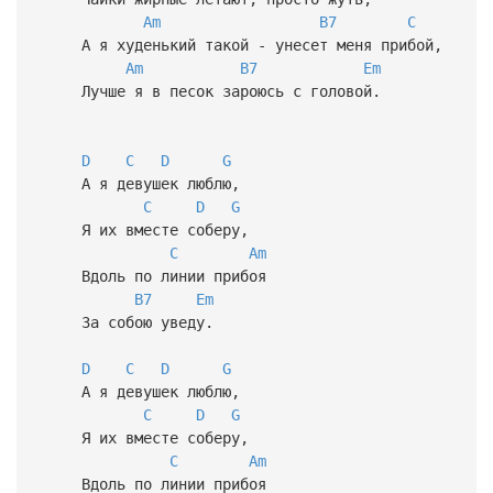
Am
B7
C
А я худенький такой - унесет меня прибой,
Am
B7
Em
Лучше я в песок зароюсь с головой.
D
C
D
G
А я девушек люблю,
C
D
G
Я их вместе соберу,
C
Am
Вдоль по линии прибоя
B7
Em
За собою уведу.
D
C
D
G
А я девушек люблю,
C
D
G
Я их вместе соберу,
C
Am
Вдоль по линии прибоя