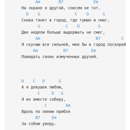
Am
B7
Em
На экране я другой, совсем не тот.
D
G
C
D
G
Снова тянет в город, где туман и смог,
G
C
D
G
Две недели больше выдержать не смог,
Am
B7
C
Я скучаю все сильней, мне бы в город поскорей
Am
B7
Em
Повидать своих измученных друзей.
D
C
D
G
А я девушек люблю,
C
D
G
Я их вместе соберу,
C
Am
Вдоль по линии прибоя
B7
Em
За собою уведу.