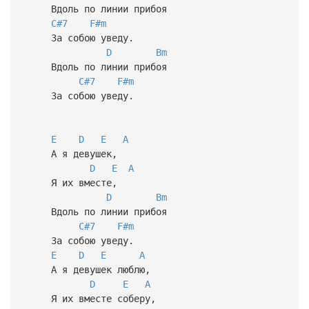
Вдоль по линии прибоя
C#7
F#m
За собою уведу.
D
Bm
Вдоль по линии прибоя
C#7
F#m
За собою уведу.
E
D
E
A
А я девушек,
D
E
A
Я их вместе,
D
Bm
Вдоль по линии прибоя
C#7
F#m
За собою уведу.
E
D
E
A
А я девушек люблю,
D
E
A
Я их вместе соберу,