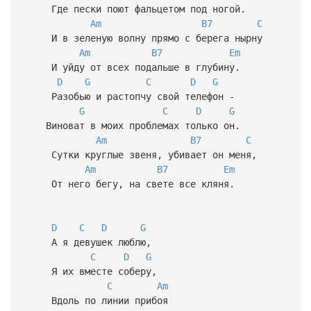
Где пески поют фальцетом под ногой.
Am
B7
C
И в зеленую волну прямо с берега нырну
Am
B7
Em
И уйду от всех подальше в глубину.
D
G
C
D
G
Разобью и растопчу свой телефон -
G
C
D
G
Виноват в моих проблемах только он.
Am
B7
C
Сутки круглые звеня, убивает он меня,
Am
B7
Em
От него бегу, на свете все кляня.
D
C
D
G
А я девушек люблю,
C
D
G
Я их вместе соберу,
C
Am
Вдоль по линии прибоя