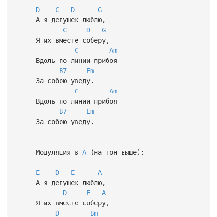
D
C
D
G
А я девушек люблю,
C
D
G
Я их вместе соберу,
C
Am
Вдоль по линии прибоя
B7
Em
За собою уведу.
C
Am
Вдоль по линии прибоя
B7
Em
За собою уведу.
Модуляция в
A
(на тон выше):
E
D
E
A
А я девушек люблю,
D
E
A
Я их вместе соберу,
D
Bm