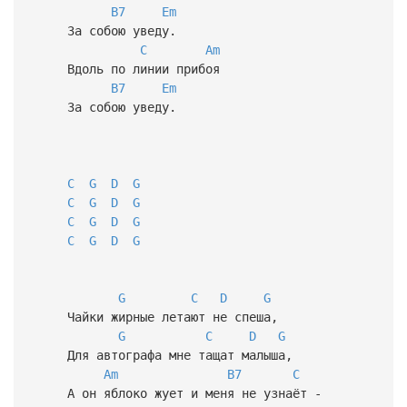
B7
Em
За собою уведу.
C
Am
Вдоль по линии прибоя
B7
Em
За собою уведу.
C
G
D
G
C
G
D
G
C
G
D
G
C
G
D
G
G
C
D
G
Чайки жирные летают не спеша,
G
C
D
G
Для автографа мне тащат малыша,
Am
B7
C
А он яблоко жует и меня не узнаёт -