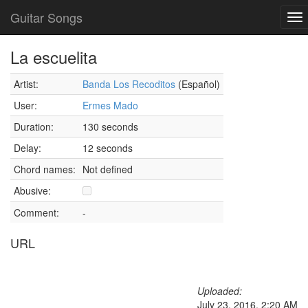
Guitar Songs
To
nav
La escuelita
Artist:
Banda Los Recoditos
(Español)
User:
Ermes Mado
Duration:
130 seconds
Delay:
12 seconds
Chord names:
Not defined
Abusive:
Comment:
-
URL
Uploaded:
July 23, 2016, 2:20 AM