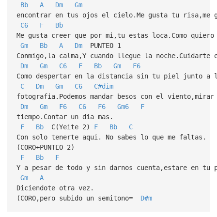
Bb
A
Dm
Gm
encontrar en tus ojos el cielo.Me gusta tu risa,me 
C6
F
Bb
Me gusta creer que por mi,tu estas loca.Como quiero
Gm
Bb
A
Dm
PUNTEO 1
Conmigo,la calma,Y cuando llegue la noche.Cuidarte 
Dm
Gm
C6
F
Bb
Gm
F6
Como despertar en la distancia sin tu piel junto a 
C
Dm
Gm
C6
C#dim
fotografia.Podemos mandar besos con el viento,mirar
Dm
Gm
F6
C6
F6
Gm6
F
tiempo.Contar un dia mas.
F
Bb
C(Yeite 2)
F
Bb
C
Con solo tenerte aqui. No sabes lo que me faltas.
(CORO+PUNTEO 2)
F
Bb
F
Y a pesar de todo y sin darnos cuenta,estare en tu 
Gm
A
Diciendote otra vez.
(CORO,pero subido un semitono=
D#m