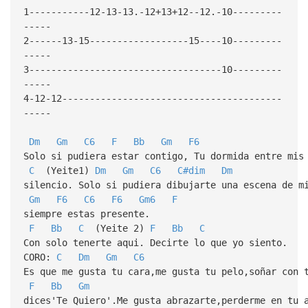
1-----------12-13-13.-12+13+12--12.-10---------
-----
2------13-15------------------15----10---------
-----
3-----------------------------------10---------
-----
4-12-12----------------------------------------
-----
Dm
Gm
C6
F
Bb
Gm
F6
Solo si pudiera estar contigo, Tu dormida entre mis
C
(Yeite1)
Dm
Gm
C6
C#dim
Dm
silencio. Solo si pudiera dibujarte una escena de m
Gm
F6
C6
F6
Gm6
F
siempre estas presente.
F
Bb
C
(Yeite 2)
F
Bb
C
Con solo tenerte aqui. Decirte lo que yo siento.
CORO:
C
Dm
Gm
C6
Es que me gusta tu cara,me gusta tu pelo,soñar con 
F
Bb
Gm
dices'Te Quiero'.Me gusta abrazarte,perderme en tu 