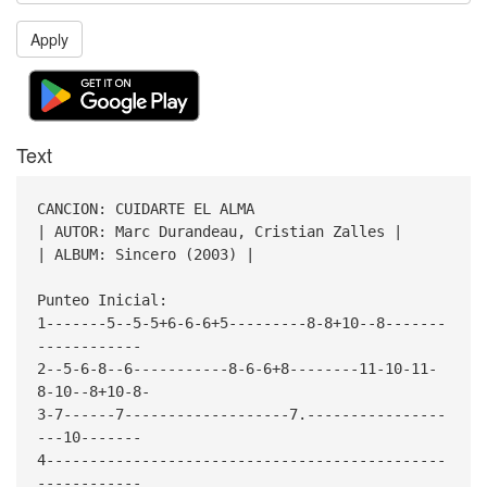
Apply
Text
CANCION: CUIDARTE EL ALMA
| AUTOR: Marc Durandeau, Cristian Zalles |
| ALBUM: Sincero (2003) |
Punteo Inicial:
1-------5--5-5+6-6-6+5---------8-8+10--8-------
------------
2--5-6-8--6-----------8-6-6+8--------11-10-11-
8-10--8+10-8-
3-7------7-------------------7.----------------
---10-------
4----------------------------------------------
------------