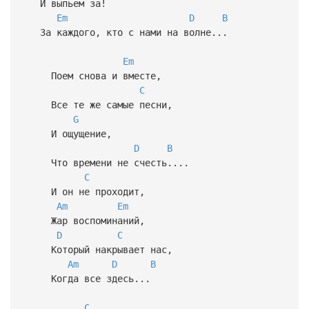
И выпьем за!
Em
D
B
За каждого, кто с нами на волне...
Em
Поем снова и вместе,
C
Все те же самые песни,
G
И ощущение,
D
B
Что времени не счесть....
C
И он не проходит,
Am
Em
Жар воспоминаний,
D
C
Который накрывает нас,
Am
D
B
Когда все здесь...
C