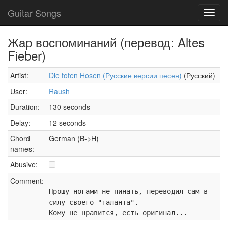
Guitar Songs
Toggl
navig
Жар воспоминаний (перевод: Altes
Fieber)
Artist:
Die toten Hosen (Русские версии песен)
(Русский)
User:
Raush
Duration:
130 seconds
Delay:
12 seconds
Chord
German (B->H)
names:
Abusive:
Comment:
Прошу ногами не пинать, переводил сам в
силу своего "таланта".
Кому не нравится, есть оригинал...