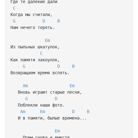
Где те далекие дали
C
Когда мы считали,
G
D
B
Нам нечего терять.
Em
Из пыльных шкатулок,
C
Как памяти закоулок,
G
D
B
Возвращаем время вспять.
Am
Em
Вновь играют старые песни,
G
D
Поблекли наши фото.
Am
Em
D
B
И в памяти, былые времена...
Em
Поем снова и вместе,