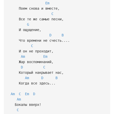
Em
Поем снова и вместе,
C
Все те же самые песни,
G
И ощущение,
D
B
Что времени не счесть....
C
И он не проходит,
Am
Em
Жар воспоминаний,
D
C
Который накрывает нас,
Am
D
B
Когда все здесь...
Am
C
Em
D
Am
Бокалы вверх!
C