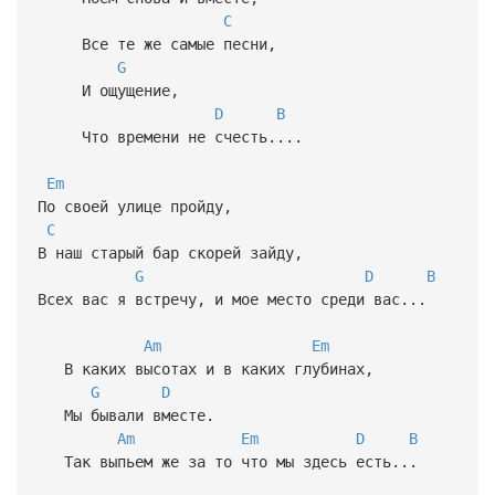
C
Все те же самые песни,
G
И ощущение,
D
B
Что времени не счесть....
Em
По своей улице пройду,
C
В наш старый бар скорей зайду,
G
D
B
Всех вас я встречу, и мое место среди вас...
Am
Em
В каких высотах и в каких глубинах,
G
D
Мы бывали вместе.
Am
Em
D
B
Так выпьем же за то что мы здесь есть...