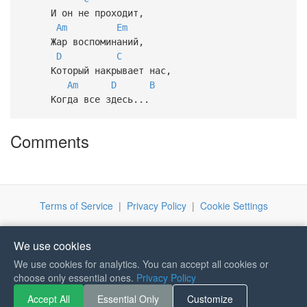
И он не проходит,
Am
Em
Жар воспоминаний,
D
C
Который накрывает нас,
Am
D
B
Когда все здесь...
Comments
Terms of Service
|
Privacy Policy
|
Cookie Settings
We use cookies
We use cookies for analytics. You can accept all cookies or
If you like Guitar Songs, you
choose only essential ones.
Privacy Policy
can buy me a coffee :)
Accept All
Essential Only
Customize