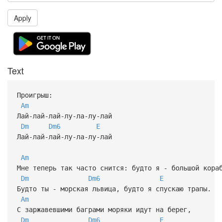
Apply
Text
Проигрыш:
Am
Лай-лай-лай-лу-ла-лу-лай
Dm
Dm6
E
Лай-лай-лай-лу-ла-лу-лай
Am
Мне теперь так часто снится: будто я - большой кора
Dm
Dm6
E
Будто ты - морская львица, будто я спускаю трапы.
Am
С заржавевшими баграми моряки идут на берег,
Dm
Dm6
E