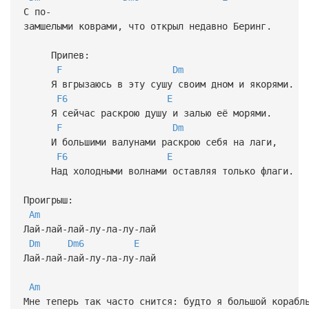
С по-
замшелыми коврами, что открыл недавно Беринг.
Припев:
F
Dm
Я вгрызаюсь в эту сушу своим дном и якорями.
F6
E
Я сейчас раскрою душу и залью её морями.
F
Dm
И большими валунами раскрою себя на лаги,
F6
E
Над холодными волнами оставляя только флаги.
Проигрыш:
Am
Лай-лай-лай-лу-ла-лу-лай
Dm
Dm6
E
Лай-лай-лай-лу-ла-лу-лай
Am
Мне теперь так часто снится: будто я большой корабл