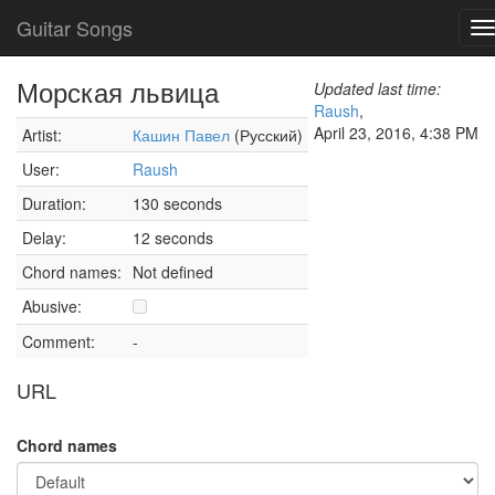
Guitar Songs
T
n
Морская львица
Updated last time:
Raush
,
April 23, 2016, 4:38 PM
Artist:
Кашин Павел
(Русский)
User:
Raush
Duration:
130 seconds
Delay:
12 seconds
Chord names:
Not defined
Abusive:
Comment:
-
URL
Chord names