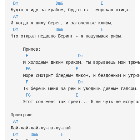
Dm
Dm6
E
Будто я иду за крабом, будто ты - морская птица.
Am
И когда я вижу берег, и заточенные клифы,
Dm
Dm6
E
Что открыл недавно Беринг - я нащупываю рифы.
Припев:
F
Dm
И холодным диким криком, ты взрываешь мои трюм
F6
E
Море смотрит бледным ликом, и бездонным и угрюм
F
Dm
Ты берёшь меня за реи и уводишь дивным галсом.
F6
E
Этот сон меня так греет... Я ни чуть не испугал
Проигрыш:
Am
Лай-лай-лай-лу-ла-лу-лай
Dm
Dm6
E