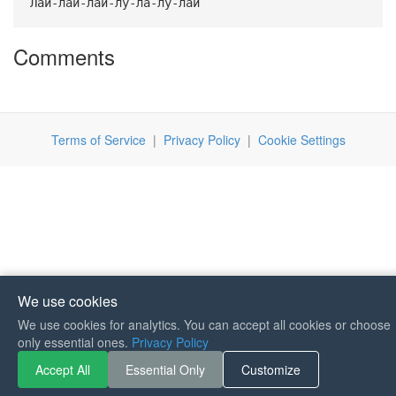
Лай-лай-лай-лу-ла-лу-лай
Comments
Terms of Service
|
Privacy Policy
|
Cookie Settings
We use cookies
We use cookies for analytics. You can accept all cookies or choose
If you like Guitar Songs, you
only essential ones.
Privacy Policy
can buy me a coffee :)
Accept All
Essential Only
Customize