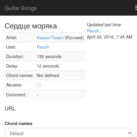
Guitar Songs
Сердце моряка
Updated last time:
Raush
,
April 26, 2016, 7:45 AM
Artist:
Кашин Павел
(Русский)
User:
Raush
Duration:
130 seconds
Delay:
12 seconds
Chord names:
Not defined
Abusive:
Comment:
-
URL
Chord names