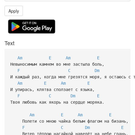
Apply
Text
Am
E
Am
E
Невыносимым камнем во мне застыла боль,
F
C
Dm
И каждый раз, когда мне грезятся моря, я остаюсь с 
Am
E
Am
E
И упирась, клятва сползает с языка,
F
C
Dm
E
Твоя любовь как якорь на сердце моряка.
Am
E
Am
E
Полети со мною чайка белым флагом на бизань,
F
C
Dm
E
Ветер тёплою нагайкой наведёт на небе грань,