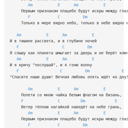
Am
E
Am
E
Первым признаком плацебо будут искры между гла
F
C
Dm
Только в море видно небо, только в небе видно н
Am
E
Am
E
И в тишине рассвета, и в глубине ночей
F
C
Dm
Я слышу как планета шмыгает за дверь и не берёт клю
Am
E
Am
E
И я кричу "послушай", и я гоню волну
F
C
Dm
E
"Спасите наши души! Вечная любовь опять идёт ко дну
Am
E
Am
E
Полети со мною чайка белым флагом на бизань,
F
C
Dm
E
Ветер тёплою нагайкой наведёт на небе грань,
Am
E
Am
E
Первым признаком плацебо будут искры между гла
F
C
Dm