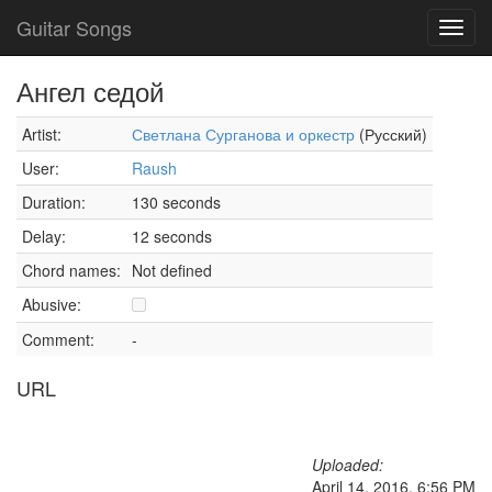
Guitar Songs
Toggl
navig
Ангел седой
Artist:
Светлана Сурганова и оркестр
(Русский)
User:
Raush
Duration:
130 seconds
Delay:
12 seconds
Chord names:
Not defined
Abusive:
Comment:
-
URL
Uploaded:
April 14, 2016, 6:56 PM