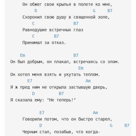
Он обжег свои крылья в полете ко мне,
D
G
B7
Схоронил свою душу в священной золе,
C
B7
Равнодушие встречных глаз
C
B7
Принимал за отказ.
Em
B7
Он был добрым, он плакал, встречаясь со злом.
Em
Он хотел меня взять и укутать теплом.
E7
Am
Я ж пред ним не открыла застывшую дверь,
D
B7
Я сказала ему: "Не теперь!"
E7
Am
Говорили потом, что он быстро старел,
D
G
B7
Черным стал, позабыв, что когда-