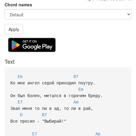
Chord names
Apply
Text
Em
B7
Ко мне ангел седой приходил поутру.
Em
Он был болен, метался в горячем бреду.
E7
Am
Звал меня то ли в ад, то ли в рай,
D
B7
Все просил - "Выбирай!"
E7
Am