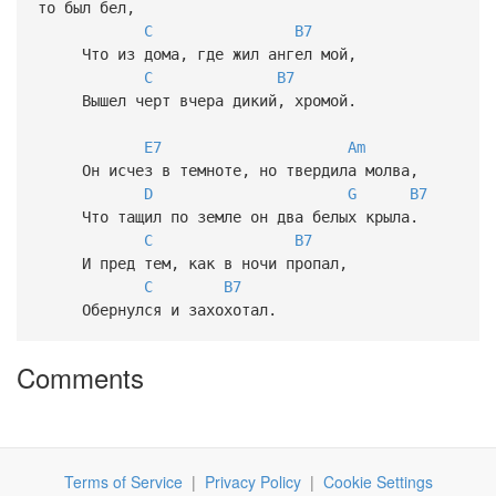
то был бел,
C
B7
Что из дома, где жил ангел мой,
C
B7
Вышел черт вчера дикий, хромой.
E7
Am
Он исчез в темноте, но твердила молва,
D
G
B7
Что тащил по земле он два белых крыла.
C
B7
И пред тем, как в ночи пропал,
C
B7
Обернулся и захохотал.
Comments
Terms of Service
|
Privacy Policy
|
Cookie Settings