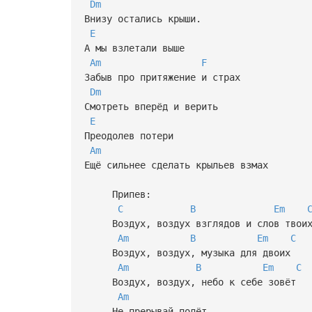
Dm
Внизу остались крыши.
E
А мы взлетали выше
Am
F
Забыв про притяжение и страх
Dm
Смотреть вперёд и верить
E
Преодолев потери
Am
Ещё сильнее сделать крыльев взмах
Припев:
C
B
Em
Воздух, воздух взглядов и слов твои
Am
B
Em
C
Воздух, воздух, музыка для двоих
Am
B
Em
C
Воздух, воздух, небо к себе зовёт
Am
Не прерывай полёт,