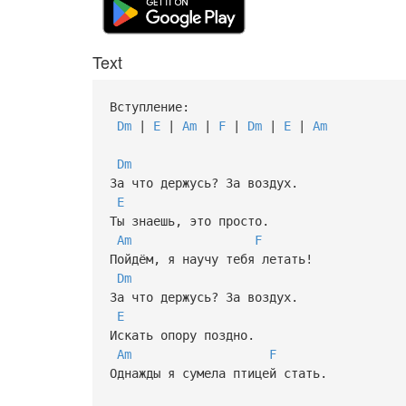
Text
Вступление:
Dm
|
E
|
Am
|
F
|
Dm
|
E
|
Am
Dm
За что держусь? За воздух.
E
Ты знаешь, это просто.
Am
F
Пойдём, я научу тебя летать!
Dm
За что держусь? За воздух.
E
Искать опору поздно.
Am
F
Однажды я сумела птицей стать.