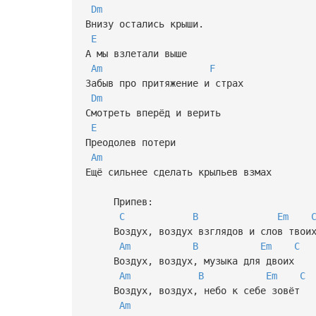
Dm
Внизу остались крыши.
E
А мы взлетали выше
Am
F
Забыв про притяжение и страх
Dm
Смотреть вперёд и верить
E
Преодолев потери
Am
Ещё сильнее сделать крыльев взмах
Припев:
C
B
Em
Воздух, воздух взглядов и слов твои
Am
B
Em
C
Воздух, воздух, музыка для двоих
Am
B
Em
C
Воздух, воздух, небо к себе зовёт
Am