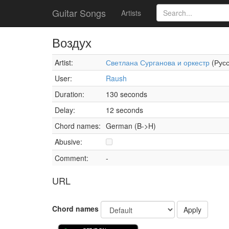
Guitar Songs
Artists
Воздух
Artist:
Светлана Сурганова и оркестр
(Русс
User:
Raush
Duration:
130 seconds
Delay:
12 seconds
Chord names:
German (B->H)
Abusive:
Comment:
-
URL
Chord names
Apply