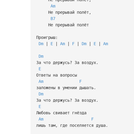
Am
Не прерывай полёт,
B7
Не прерывай полёт
Проигрыш:
Dm
|
E
|
Am
|
F
|
Dm
|
E
|
Am
Dm
За что держусь? За воздух.
E
Ответы на вопросы
Am
F
заложены в умении дышать.
Dm
За что держусь? За воздух.
E
Любовь свивает гнёзда
Am
F
лишь там, где поселяется душа.