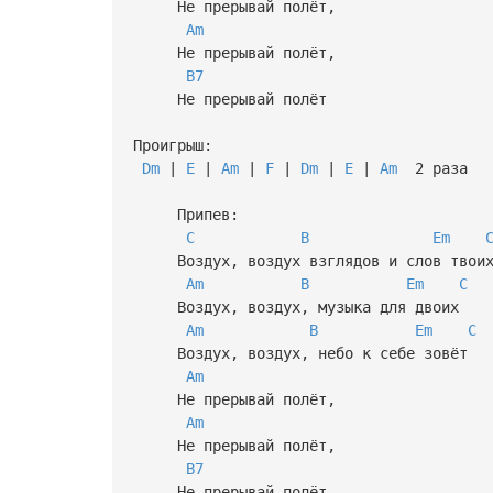
Не прерывай полёт,
Am
Не прерывай полёт,
B7
Не прерывай полёт
Проигрыш:
Dm
|
E
|
Am
|
F
|
Dm
|
E
|
Am
2 раза
Припев:
C
B
Em
Воздух, воздух взглядов и слов твои
Am
B
Em
C
Воздух, воздух, музыка для двоих
Am
B
Em
C
Воздух, воздух, небо к себе зовёт
Am
Не прерывай полёт,
Am
Не прерывай полёт,
B7
Не прерывай полёт