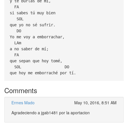
y te burlas de mí,
FA
si sabes tú muy bien
SOL
que yo no sé sufrir.
DO
Yo me voy a emborrachar,
LAm
a no saber de mí;
FA
que sepan que hoy tomé,
SOL DO
que hoy me emborraché por tí.
Comments
Ermes Mado
May 10, 2016, 8:51 AM
Agradeciendo a jgab1481 por la aportacion