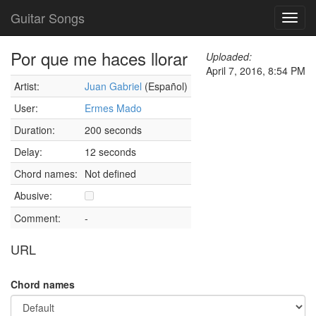
Guitar Songs
Toggl
navig
Por que me haces llorar
Uploaded:
April 7, 2016, 8:54 PM
Artist:
Juan Gabriel
(Español)
User:
Ermes Mado
Duration:
200 seconds
Delay:
12 seconds
Chord names:
Not defined
Abusive:
Comment:
-
URL
Chord names