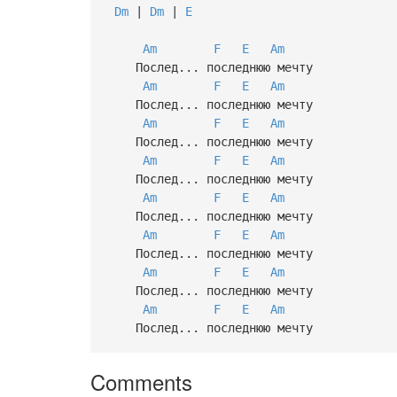
Dm
|
Dm
|
E
Am
F
E
Am
Послед... последнюю мечту
Am
F
E
Am
Послед... последнюю мечту
Am
F
E
Am
Послед... последнюю мечту
Am
F
E
Am
Послед... последнюю мечту
Am
F
E
Am
Послед... последнюю мечту
Am
F
E
Am
Послед... последнюю мечту
Am
F
E
Am
Послед... последнюю мечту
Am
F
E
Am
Послед... последнюю мечту
Comments