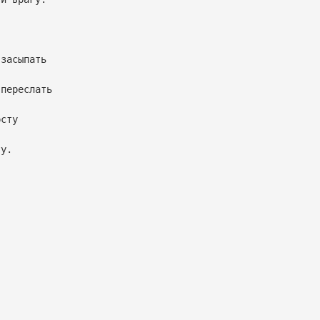
засыпать
переслать
сту
у.