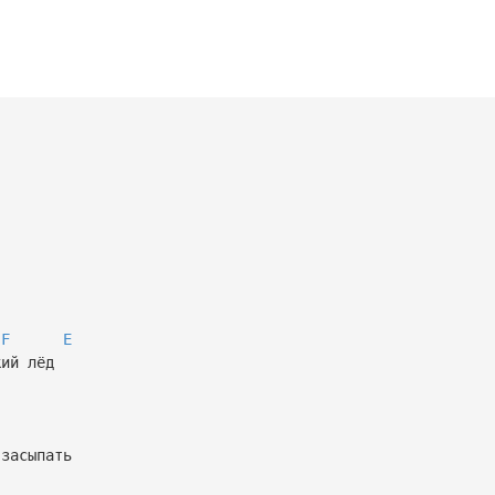
F
E
кий лёд
засыпать