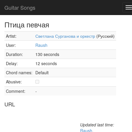
Guitar Songs
T
n
Птица певчая
Artist:
Светлана Сурганова и оркестр
(Русский)
User:
Raush
Duration:
130 seconds
Delay:
12 seconds
Chord names:
Default
Abusive:
Comment:
-
URL
Updated last time:
Raush
,