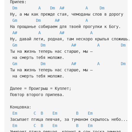
Припев:
Dm
A
Dm
A#
A
Dm
Ну, а мы как прежде стая, чемоданы слов в дорогу
Gm
Dm
A#
A
На прощанье собираем для твоей прогулки к Богу.
A#
A
A#
A
Ну, давай лети, родная, там нескоро крылья сложишь
Gm
Dm
A#
A
Dm
Ты на жизнь теперь нас старше, мы –
на смерть тебя моложе.
Gm
Dm
A#
A
Dm
Ты на жизнь теперь нас старше, мы –
на смерть тебя моложе.
Далее = Проигрыш = Куплет;
Повтор второго припева.
Концовка:
Em
C
B
Em
B
Em
Засыпает птица певчая, за туманом скрылось небо...
Em
C
B
Em
B
Em
Умирает птица певчая, клонит в сон тоска земная...