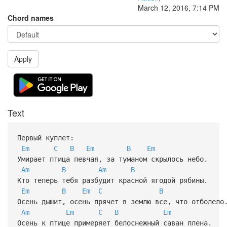
March 12, 2016, 7:14 PM
Chord names
Apply
Text
Первый куплет:
Em
C
B
Em
B
Em
Умирает птица певчая, за туманом скрылось небо.
Am
B
Am
B
Кто теперь тебя разбудит красной ягодой рябины.
Em
B
Em
C
B
Осень дышит, осень прячет в землю все, что отболел
Am
Em
C
B
Em
Осень к птице примеряет белоснежный саван плена.