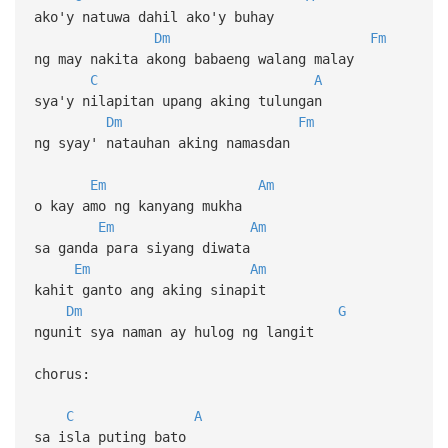
ako'y natuwa dahil ako'y buhay
Dm
Fm
ng may nakita akong babaeng walang malay
C
A
sya'y nilapitan upang aking tulungan
Dm
Fm
ng syay' natauhan aking namasdan
Em
Am
o kay amo ng kanyang mukha
Em
Am
sa ganda para siyang diwata
Em
Am
kahit ganto ang aking sinapit
Dm
G
ngunit sya naman ay hulog ng langit
chorus:
C
A
sa isla puting bato