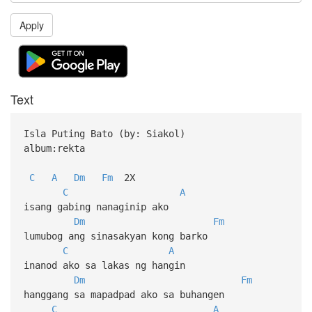
Apply
Text
Isla Puting Bato (by: Siakol)
album:rekta
C
A
Dm
Fm
2X
C
A
isang gabing nanaginip ako
Dm
Fm
lumubog ang sinasakyan kong barko
C
A
inanod ako sa lakas ng hangin
Dm
Fm
hanggang sa mapadpad ako sa buhangen
C
A