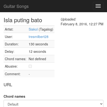
Guitar Songs
Toggl
navig
Isla puting bato
Uploaded:
February 8, 2016, 12:27 PM
Artist:
Siakol
(Tagalog)
User:
tresmilbert28
Duration:
130 seconds
Delay:
12 seconds
Chord names:
Not defined
Abusive:
Comment:
-
URL
Chord names