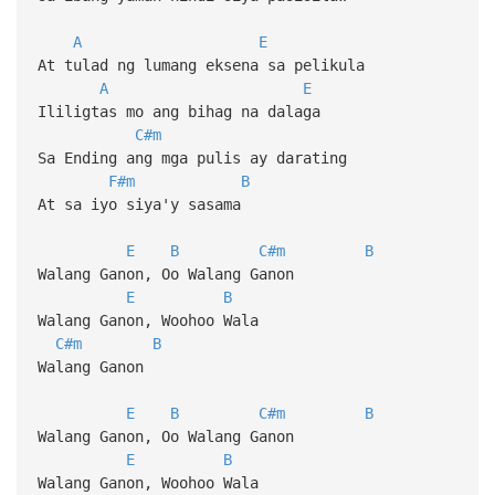
A
E
At tulad ng lumang eksena sa pelikula
A
E
Ililigtas mo ang bihag na dalaga
C#m
Sa Ending ang mga pulis ay darating
F#m
B
At sa iyo siya'y sasama
E
B
C#m
B
Walang Ganon, Oo Walang Ganon
E
B
Walang Ganon, Woohoo Wala
C#m
B
Walang Ganon
E
B
C#m
B
Walang Ganon, Oo Walang Ganon
E
B
Walang Ganon, Woohoo Wala