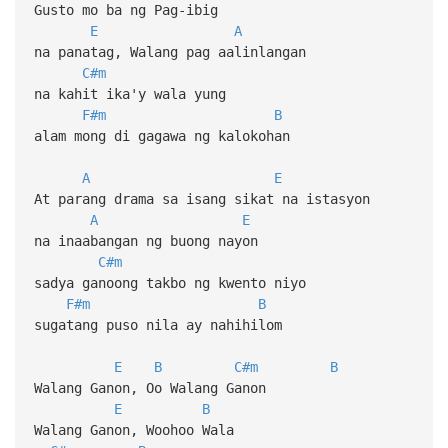
Gusto mo ba ng Pag-ibig
E
A
na panatag, Walang pag aalinlangan
C#m
na kahit ika'y wala yung
F#m
B
alam mong di gagawa ng kalokohan
A
E
At parang drama sa isang sikat na istasyon
A
E
na inaabangan ng buong nayon
C#m
sadya ganoong takbo ng kwento niyo
F#m
B
sugatang puso nila ay nahihilom
E
B
C#m
B
Walang Ganon, Oo Walang Ganon
E
B
Walang Ganon, Woohoo Wala