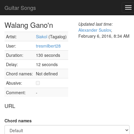
Guitar Songs
To
nav
Walang Gano'n
Updated last time:
Alexander Suslov
,
February 6, 2016, 8:34 AM
Artist:
Siakol
(Tagalog)
User:
tresmilbert28
Duration:
130 seconds
Delay:
12 seconds
Chord names:
Not defined
Abusive:
Comment:
-
URL
Chord names