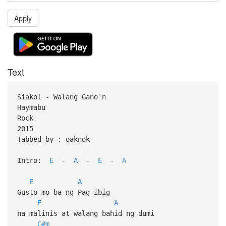
Apply
Text
Siakol - Walang Gano'n
Haymabu
Rock
2015
Tabbed by : oaknok
Intro:
E
-
A
-
E
-
A
E
A
Gusto mo ba ng Pag-ibig
E
A
na malinis at walang bahid ng dumi
C#m