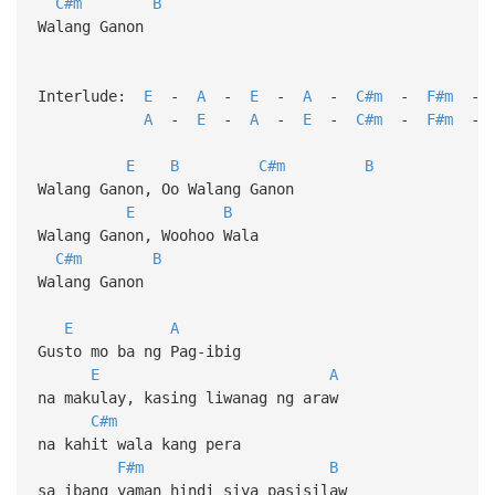
C#m
B
Walang Ganon
Interlude:
E
-
A
-
E
-
A
-
C#m
-
F#m
A
-
E
-
A
-
E
-
C#m
-
F#m
E
B
C#m
B
Walang Ganon, Oo Walang Ganon
E
B
Walang Ganon, Woohoo Wala
C#m
B
Walang Ganon
E
A
Gusto mo ba ng Pag-ibig
E
A
na makulay, kasing liwanag ng araw
C#m
na kahit wala kang pera
F#m
B
sa ibang yaman hindi siya pasisilaw