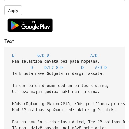
Apply
Text
D
G/D
D
A/D
Man žēlastība dāvāta bez paša nopelna,
D
D/F#
G
D
D
A/D
D
Tā krusta nāvē Golgātā ir dārgi maksāta.
Tā cerību un drosmi dod un bailes klusina,
Uz Tēva mājām godībā nākt mani aicina.
Kāds rūgtums grēku nožēlā, kāds pestīšanas prieks,
Kad žēlastības spožumu redz aklais grēcinieks.
Par gaismu šo sirds slavu dzied, Tev žēlastības Di
Tā mani dzīvē pavada, pat nāvē nebeigsies.