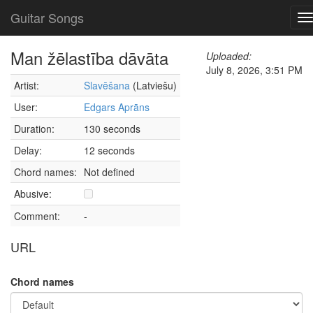
Guitar Songs
T
n
Man žēlastība dāvāta
Uploaded:
July 8, 2026, 3:51 PM
Artist:
Slavēšana
(Latviešu)
User:
Edgars Aprāns
Duration:
130 seconds
Delay:
12 seconds
Chord names:
Not defined
Abusive:
Comment:
-
URL
Chord names