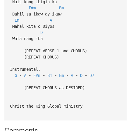
Nais kong ibigin ka
F#m
Bm
Dahil sa ikaw ay ikaw
Em
A
Mahal kita o Diyos
D
Wala nang iba
(REPEAT VERSE 1 and CHORUS)
(REPEAT CHORUS)
Instrumental:
G
-
A
-
F#m
-
Bm
-
Em
-
A
-
D
-
D7
(REPEAT CHORUS as DESIRED)
Christ the King Global Ministry
Comments