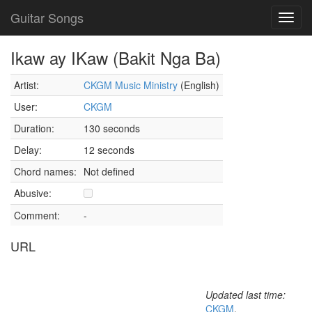
Guitar Songs
Toggl
navig
Ikaw ay IKaw (Bakit Nga Ba)
Artist:
CKGM Music Ministry
(English)
User:
CKGM
Duration:
130 seconds
Delay:
12 seconds
Chord names:
Not defined
Abusive:
Comment:
-
URL
Updated last time:
CKGM
,