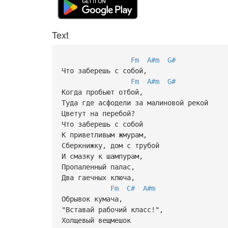
Text
Fm
A#m
G#
Что заберешь с собой,
Fm
A#m
G#
Когда пробьют отбой,
Туда где асфодели за малиновой рекой
Цветут на перебой?
Что заберешь с собой
К приветливым жмурам,
Сберкнижку, дом с трубой
И смазку к шампурам,
Пропаленный палас,
Два гаечных ключа,
Fm
C#
A#m
Обрывок кумача,
"Вставай рабочий класс!",
Холщевый вещмешок