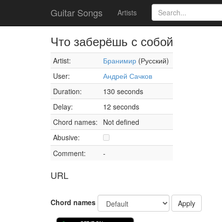
Guitar Songs
Artists
Что заберёшь с собой
Artist:
Бранимир
(Русский)
User:
Андрей Сачков
Duration:
130 seconds
Delay:
12 seconds
Chord names:
Not defined
Abusive:
Comment:
-
URL
Chord names
Apply