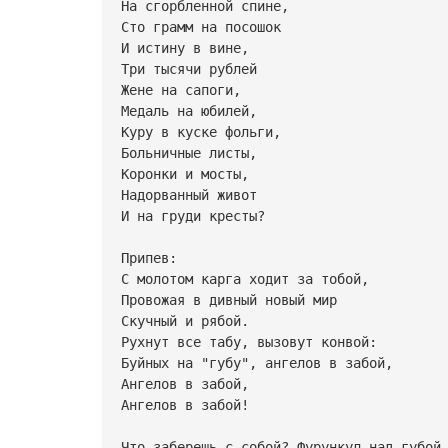
На сгорбленной спине,
Сто грамм на посошок
И истину в вине,
Три тысячи рублей
Жене на сапоги,
Медаль на юбилей,
Куру в куске фольги,
Больничные листы,
Коронки и мосты,
Надорванный живот
И на груди кресты?
Припев:
С молотом карга ходит за тобой,
Провожая в дивный новый мир
Скучный и рябой.
Рухнут все табу, вызовут конвой:
Буйных на "губу", ангелов в забой,
Ангелов в забой,
Ангелов в забой!
Что заберешь с собой? Фурункул над губой