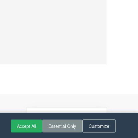
If you like Guitar Songs, you
can buy me a coffee :)
Accept All
Essential Only
Customize