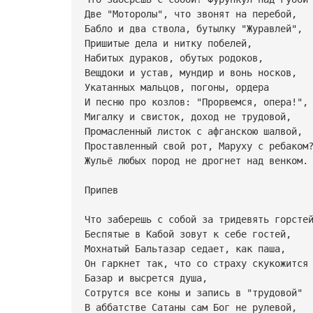
Две "Моторолы", что звонят на перебой,
Бабло и два ствола, бутылку "Журавлей",
Пришитые дела и нитку побелей,
Набитых дураков, обутых родоков,
Вещдоки и устав, мундир и вонь носков,
Укатанных мальцов, погоны, ордера
И песню про козлов: "Прорвемся, опера!",
Мигалку и свисток, доход не трудовой,
Промасленный листок с афганскою шалвой,
Проставленный свой рот, Маруху с ребаком
Жульё любых пород не дрогнет над венком.
Припев
Что заберешь с собой за тридевять горсте
Беспятые в Кабой зовут к себе гостей,
Мохнатый Бальтазар седает, как паша,
Он гаркнет так, что со страху скукожится
Базар и высрется душа,
Сотрутся все коны и запись в "трудовой"
В аббатстве Сатаны сам Бог не рулевой,