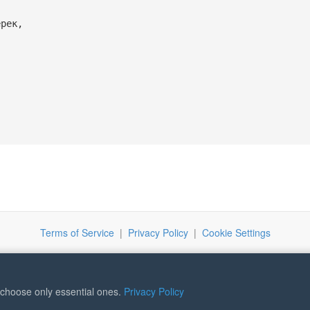
ерек,
!
Terms of Service
|
Privacy Policy
|
Cookie Settings
r choose only essential ones.
Privacy Policy