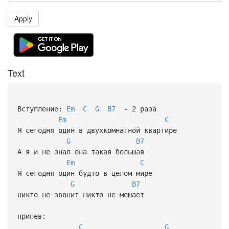
Apply
Text
Вступление:
Em
C
G
B7
- 2 раза
Em
C
Я сегодня один в двухкомнатной квартире
G
B7
А я и не знал она такая большая
Em
C
Я сегодня один будто в целом мире
G
B7
никто не звонит никто не мешает
припев:
C
G