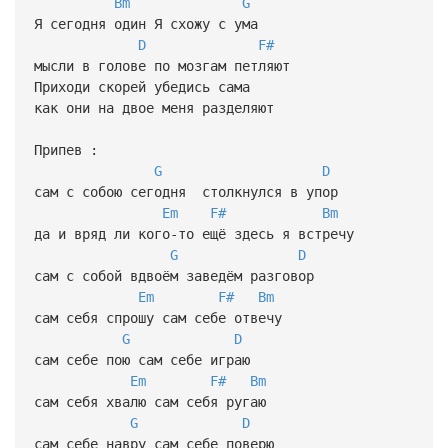
Bm
G
Я сегодня один Я схожу с ума
D
F#
мысли в голове по мозгам петляют
Приходи скорей убедись сама
как они на двое меня разделяют
Припев :
G
D
сам с собою сегодня столкнулся в упор
Em
F#
Bm
да и вряд ли кого-то ещё здесь я встречу
G
D
сам с собой вдвоём заведём разговор
Em
F#
Bm
сам себя спрошу сам себе отвечу
G
D
сам себе пою сам себе играю
Em
F#
Bm
сам себя хвалю сам себя ругаю
G
D
сам себе навру сам себе поверю