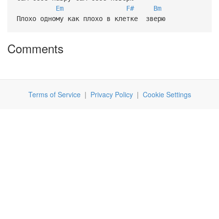
Em
F#
Bm
Плохо одному как плохо в клетке зверю
Comments
Terms of Service
|
Privacy Policy
|
Cookie Settings