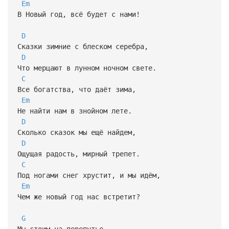
Em
В Новый год, всё будет с нами!
D
Сказки зимние с блеском серебра,
D
Что мерцают в лунном ночном свете.
C
Все богатства, что даёт зима,
Em
Не найти нам в знойном лете.
D
Сколько сказок мы ещё найдем,
D
Ощущая радость, мирный трепет.
C
Под ногами снег хрустит, и мы идём,
Em
Чем же новый год нас встретит?
G
Мы стоим на перепутье.