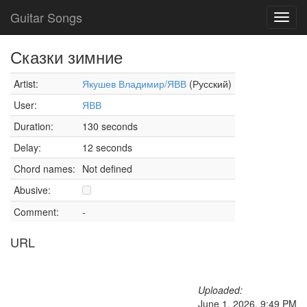
Guitar Songs
Toggl
navig
Сказки зимние
Artist:
Якушев Владимир/ЯВВ
(Русский)
User:
ЯВВ
Duration:
130 seconds
Delay:
12 seconds
Chord names:
Not defined
Abusive:
Comment:
-
URL
Uploaded:
June 1, 2026, 9:49 PM