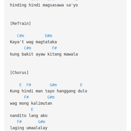
hinding hindi magsasawa sa'yo
[Refrain]
C#m
D#m
Kaya't wag magtataka
C#m
F#
kung bakit ayaw kitang mawala
[Chorus]
E
F#
G#m
E
Kung hindi man tayo hanggang dulo
F#
G#m
wag mong kalimutan
E
nandito lang ako
F#
G#m
laging umaalalay