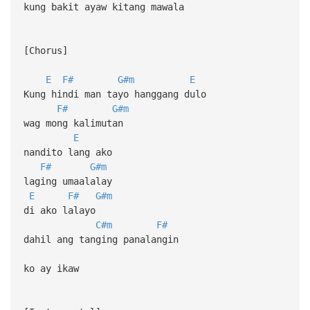
kung bakit ayaw kitang mawala
[Chorus]
E
F#
G#m
E
Kung hindi man tayo hanggang dulo
F#
G#m
wag mong kalimutan
E
nandito lang ako
F#
G#m
laging umaalalay
E
F#
G#m
di ako lalayo
C#m
F#
dahil ang tanging panalangin
ko ay ikaw