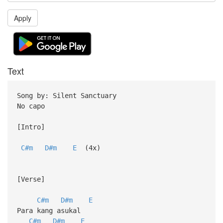
Apply
Text
Song by: Silent Sanctuary
No capo
[Intro]
C#m
D#m
E
(4x)
[Verse]
C#m
D#m
E
Para kang asukal
C#m
D#m
E