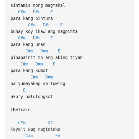
sintamis mong magmahal
C#m
D#m
E
para kang pintura
C#m
D#m
E
buhay koy ikaw ang nagpinta
C#m
D#m
E
para kang unan
C#m
D#m
E
pinapainit mo ang aking tiyan
C#m
D#m
E
para kang kumot
C#m
D#m
na yumayakap sa tuwing
E
ako'y nalulungkot
[Refrain]
C#m
D#m
Kaya't wag magtataka
C#m
F#