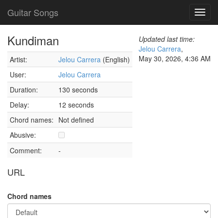
Guitar Songs
Toggl
navig
Kundiman
Updated last time:
Jelou Carrera
,
May 30, 2026, 4:36 AM
Artist:
Jelou Carrera
(English)
User:
Jelou Carrera
Duration:
130 seconds
Delay:
12 seconds
Chord names:
Not defined
Abusive:
Comment:
-
URL
Chord names