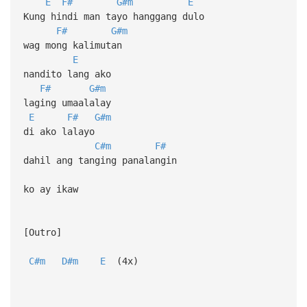
E
F#
G#m
E
Kung hindi man tayo hanggang dulo
F#
G#m
wag mong kalimutan
E
nandito lang ako
F#
G#m
laging umaalalay
E
F#
G#m
di ako lalayo
C#m
F#
dahil ang tanging panalangin
ko ay ikaw
[Outro]
C#m
D#m
E
(4x)