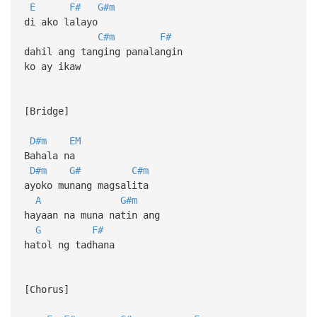
E
F#
G#m
di ako lalayo
C#m
F#
dahil ang tanging panalangin
ko ay ikaw
[Bridge]
D#m
EM
Bahala na
D#m
G#
C#m
ayoko munang magsalita
A
G#m
hayaan na muna natin ang
G
F#
hatol ng tadhana
[Chorus]