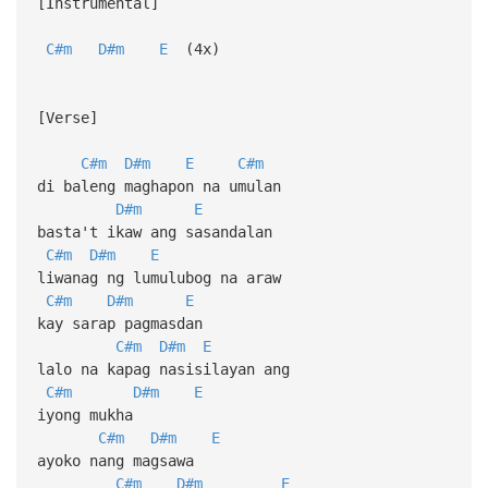
[Instrumental]
C#m
D#m
E
(4x)
[Verse]
C#m
D#m
E
C#m
di baleng maghapon na umulan
D#m
E
basta't ikaw ang sasandalan
C#m
D#m
E
liwanag ng lumulubog na araw
C#m
D#m
E
kay sarap pagmasdan
C#m
D#m
E
lalo na kapag nasisilayan ang
C#m
D#m
E
iyong mukha
C#m
D#m
E
ayoko nang magsawa
C#m
D#m
E