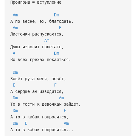
Проигрыш = вступление
Am
Dm
А по весне, эх, благодать,
Am
E
Листочки распускаются,
Am
Душа изволит полетать,
A
Dm
Во всех грехах покаяться.
Dm
Зовёт душа меня, зовёт,
E
F
А сердце аж изводится,
Dm
Am
То в гости к девочкам зайдет,
Dm
E
А то в кабак попросится,
Dm
E
Am
А то в кабак попросится...