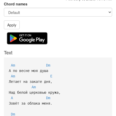
Chord names
Apply
Text
Am
Dm
А по весне моя душа
Am
E
Летает на закате дня,
Am
Над белой церковью кружа,
A
Dm
Зовёт за облака меня.
Dm