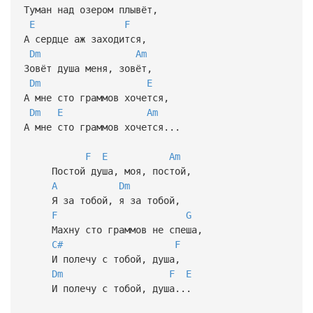
Туман над озером плывёт,
E
F
А сердце аж заходится,
Dm
Am
Зовёт душа меня, зовёт,
Dm
E
А мне сто граммов хочется,
Dm
E
Am
А мне сто граммов хочется...
F
E
Am
Постой душа, моя, постой,
A
Dm
Я за тобой, я за тобой,
F
G
Махну сто граммов не спеша,
C#
F
И полечу с тобой, душа,
Dm
F
E
И полечу с тобой, душа...