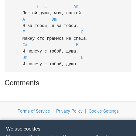
F
E
Am
Постой душа, моя, постой,
A
Dm
Я за тобой, я за тобой,
F
G
Махну сто граммов не спеша,
C#
F
И полечу с тобой, душа,
Dm
F
E
И полечу с тобой, душа...
Comments
Terms of Service
|
Privacy Policy
|
Cookie Settings
We use cookies