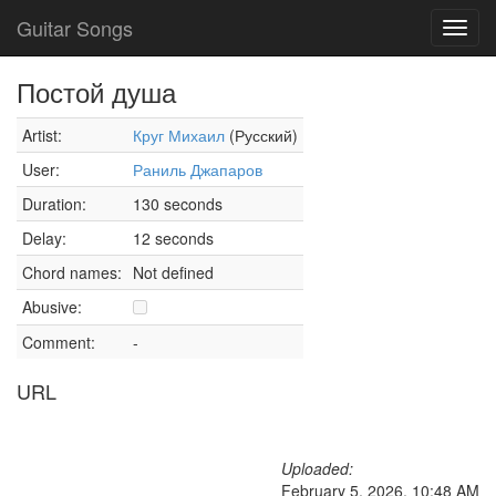
Guitar Songs
Toggl
navig
Постой душа
Artist:
Круг Михаил
(Русский)
User:
Раниль Джапаров
Duration:
130 seconds
Delay:
12 seconds
Chord names:
Not defined
Abusive:
Comment:
-
URL
Uploaded:
February 5, 2026, 10:48 AM