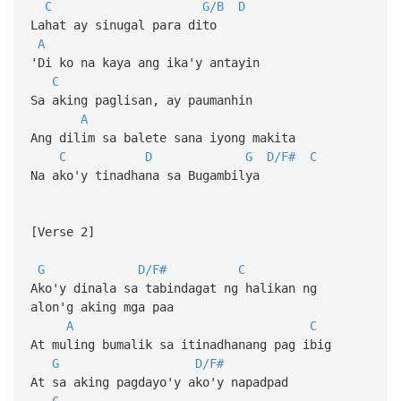
C
G/B
D
Lahat ay sinugal para dito
A
'Di ko na kaya ang ika'y antayin
C
Sa aking paglisan, ay paumanhin
A
Ang dilim sa balete sana iyong makita
C
D
G
D/F#
C
Na ako'y tinadhana sa Bugambilya
[Verse 2]
G
D/F#
C
Ako'y dinala sa tabindagat ng halikan ng
alon'g aking mga paa
A
C
At muling bumalik sa itinadhanang pag ibig
G
D/F#
At sa aking pagdayo'y ako'y napadpad
C