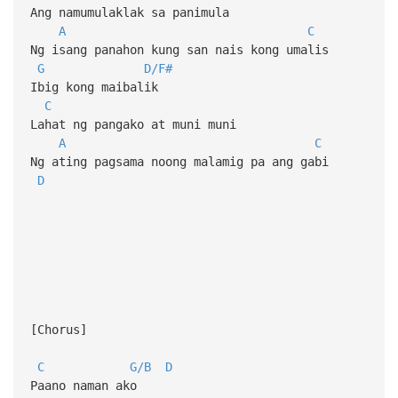
Ang namumulaklak sa panimula
A
C
Ng isang panahon kung san nais kong umalis
G
D/F#
Ibig kong maibalik
C
Lahat ng pangako at muni muni
A
C
Ng ating pagsama noong malamig pa ang gabi
D
[Chorus]
C
G/B
D
Paano naman ako