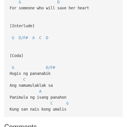
G
D
For someone who will save her heart
[Interlude]
G
D/F#
A
C
D
[Coda]
G
D/F#
Hugis ng pananabik
C
Ang namumulaklak sa
A
Panimula ng isang panahon
C
G
Kung san nais kong umalis
Comments