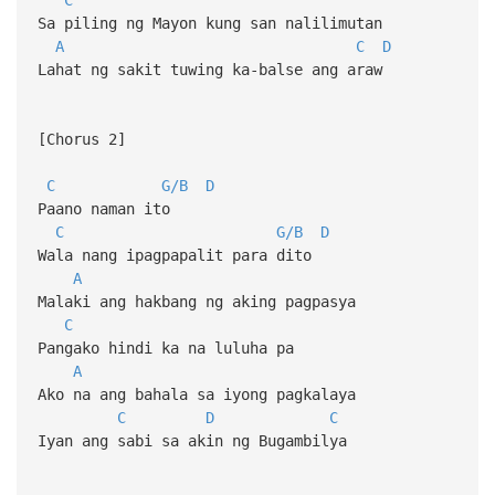
Sa piling ng Mayon kung san nalilimutan
A
C
D
Lahat ng sakit tuwing ka-balse ang araw
[Chorus 2]
C
G/B
D
Paano naman ito
C
G/B
D
Wala nang ipagpapalit para dito
A
Malaki ang hakbang ng aking pagpasya
C
Pangako hindi ka na luluha pa
A
Ako na ang bahala sa iyong pagkalaya
C
D
C
Iyan ang sabi sa akin ng Bugambilya