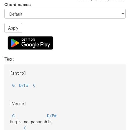
Chord names
Apply
Text
[Intro]
G
D/F#
C
[Verse]
G
D/F#
Hugis ng pananabik
C