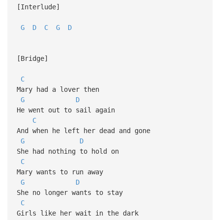
[Interlude]
G
D
C
G
D
[Bridge]
C
Mary had a lover then
G
D
He went out to sail again
C
And when he left her dead and gone
G
D
She had nothing to hold on
C
Mary wants to run away
G
D
She no longer wants to stay
C
Girls like her wait in the dark