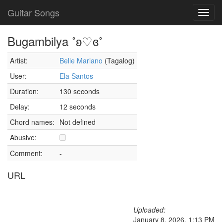
Guitar Songs
Toggl
navig
Bugambilya ˚ʚ♡ɞ˚
Artist:
Belle Mariano
(Tagalog)
User:
Ela Santos
Duration:
130 seconds
Delay:
12 seconds
Chord names:
Not defined
Abusive:
Comment:
-
URL
Uploaded:
January 8, 2026, 1:13 PM